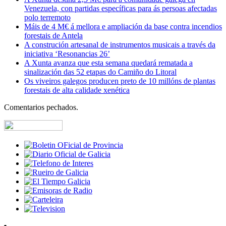
Venezuela, con partidas específicas para ás persoas afectadas
polo terremoto
Máis de 4 M€ á mellora e ampliación da base contra incendios
forestais de Antela
A construción artesanal de instrumentos musicais a través da
iniciativa ‘Resonancias 26’
A Xunta avanza que esta semana quedará rematada a
sinalización das 52 etapas do Camiño do Litoral
Os viveiros galegos producen preto de 10 millóns de plantas
forestais de alta calidade xenética
Comentarios pechados.