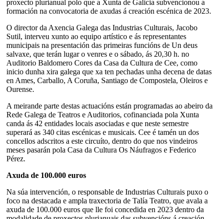
proxecto plurianual polo que a Xunta de Galicia subvencionou a
formación na convocatoria de axudas á creación escénica de 2023.
O director da Axencia Galega das Industrias Culturais, Jacobo
Sutil, interveu xunto ao equipo artístico e ás representantes
municipais na presentación das primeiras funcións de Un deus
salvaxe, que terán lugar o venres e o sábado, ás 20,30 h. no
Auditorio Baldomero Cores da Casa da Cultura de Cee, como
inicio dunha xira galega que xa ten pechadas unha decena de datas
en Ames, Carballo, A Coruña, Santiago de Compostela, Oleiros e
Ourense.
A meirande parte destas actuacións están programadas ao abeiro da
Rede Galega de Teatros e Auditorios, cofinanciada pola Xunta
canda ás 42 entidades locais asociadas e que neste semestre
superará as 340 citas escénicas e musicais. Cee é tamén un dos
concellos adscritos a este circuíto, dentro do que nos vindeiros
meses pasarán pola Casa da Cultura Os Náufragos e Federico
Pérez.
Axuda de 100.000 euros
Na súa intervención, o responsable de Industrias Culturais puxo o
foco na destacada e ampla traxectoria de Talía Teatro, que avala a
axuda de 100.000 euros que lle foi concedida en 2023 dentro da
modalidade de proxectos plurianuais das subvencións á creación