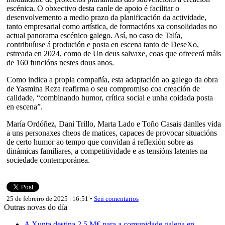
escénica. O obxectivo desta canle de apoio é facilitar o
desenvolvemento a medio prazo da planificación da actividade,
tanto empresarial como artística, de formacións xa consolidadas no
actual panorama escénico galego. Así, no caso de Talía,
contribuíuse á produción e posta en escena tanto de DeseXo,
estreada en 2024, como de Un deus salvaxe, coas que ofrecerá máis
de 160 funcións nestes dous anos.
Como indica a propia compañía, esta adaptación ao galego da obra
de Yasmina Reza reafirma o seu compromiso coa creación de
calidade, “combinando humor, crítica social e unha coidada posta
en escena”.
María Ordóñez, Dani Trillo, Marta Lado e Toño Casais danlles vida
a uns personaxes cheos de matices, capaces de provocar situacións
de certo humor ao tempo que convidan á reflexión sobre as
dinámicas familiares, a competitividade e as tensións latentes na
sociedade contemporánea.
25 de febreiro de 2025 | 16:51 •
Sen comentarios
Outras novas do día
A Xunta destina 2,5 M€ para a comunidade galega en