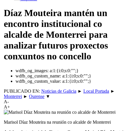
Díaz Mouteira mantén un
encontro institucional co
alcalde de Monterrei para
analizar futuros proxectos
conxuntos no concello
wdfb_og_images:
a:1:{i:0;s:0:"";}
wdfb_og_custom_name:
a:1:{i:0;s:0:"";}
wdfb_og_custom_value:
a:1:{i:0;s:0:"";}
PUBLICADO EN:
Noticias de Galicia
►
Local Portada
►
Monterrei
►
Ourense
▼
A-
A+
Marisol Díaz Mouteira na reunión co alcalde de Monterrei