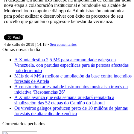
nova etapa a colaboración institucional e brindoulle ao alcalde de
Monterrei todo o apoio e diálogo da Administración autonómica
para poder axilizar e desenvolver con éxito os proxectos do seu
concello que garantan o progreso e benestar da veciñanza.
4 de xullo de 2019 | 14:19 •
Sen comentarios
Outras novas do día
A Xunta destina 2,5 M€ para a comunidade galega en
Venezuela, con partidas específicas para ás persoas afectadas
polo terremoto
Máis de 4 M€ á mellora e ampliación da base contra incendios
forestais de Antela
A construción artesanal de instrumentos musicais a través da
iniciativa ‘Resonancias 26’
A Xunta avanza que esta semana quedará rematada a
sinalización das 52 etapas do Camiño do Litoral
Os viveiros galegos producen preto de 10 millóns de plantas
forestais de alta calidade xenética
Comentarios pechados.