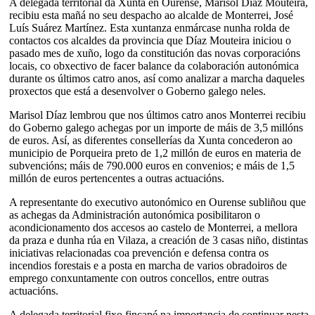
A delegada territorial da Xunta en Ourense, Marisol Díaz Mouteira,
recibiu esta mañá no seu despacho ao alcalde de Monterrei, José
Luís Suárez Martínez. Esta xuntanza enmárcase nunha rolda de
contactos cos alcaldes da provincia que Díaz Mouteira iniciou o
pasado mes de xuño, logo da constitución das novas corporacións
locais, co obxectivo de facer balance da colaboración autonómica
durante os últimos catro anos, así como analizar a marcha daqueles
proxectos que está a desenvolver o Goberno galego neles.
Marisol Díaz lembrou que nos últimos catro anos Monterrei recibiu
do Goberno galego achegas por un importe de máis de 3,5 millóns
de euros. Así, as diferentes consellerías da Xunta concederon ao
municipio de Porqueira preto de 1,2 millón de euros en materia de
subvencións; máis de 790.000 euros en convenios; e máis de 1,5
millón de euros pertencentes a outras actuacións.
A representante do executivo autonómico en Ourense subliñou que
as achegas da Administración autonómica posibilitaron o
acondicionamento dos accesos ao castelo de Monterrei, a mellora
da praza e dunha rúa en Vilaza, a creación de 3 casas niño, distintas
iniciativas relacionadas coa prevención e defensa contra os
incendios forestais e a posta en marcha de varios obradoiros de
emprego conxuntamente con outros concellos, entre outras
actuacións.
A delegada territorial fixo fincapé na importancia de continuar nesta