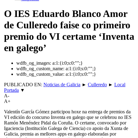
O IES Eduardo Blanco Amor
de Culleredo faise co primeiro
premio do VI certame ‘Inventa
en galego’
wdfb_og_images:
a:1:{i:0;s:0:"";}
wdfb_og_custom_name:
a:1:{i:0;s:0:"";}
wdfb_og_custom_value:
a:1:{i:0;s:0:"";}
PUBLICADO EN:
Noticias de Galicia
►
Culleredo
►
Local
Portada
▼
A-
A+
Valentín García Gómez participou hoxe na entrega de premios da
VI edición do concurso Inventa en galego que se celebrou no IES
Ramón Menéndez Pidal da Coruña. O certame, convocado por
Igaciencia (Institución Galega de Ciencia) co apoio da Xunta de
Galicia, premia as mellores apps en galego elaboradas por