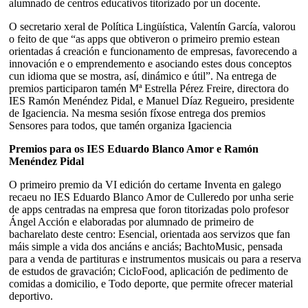
alumnado de centros educativos titorizado por un docente.
O secretario xeral de Política Lingüística, Valentín García, valorou
o feito de que “as apps que obtiveron o primeiro premio estean
orientadas á creación e funcionamento de empresas, favorecendo a
innovación e o emprendemento e asociando estes dous conceptos
cun idioma que se mostra, así, dinámico e útil”. Na entrega de
premios participaron tamén Mª Estrella Pérez Freire, directora do
IES Ramón Menéndez Pidal, e Manuel Díaz Regueiro, presidente
de Igaciencia. Na mesma sesión fíxose entrega dos premios
Sensores para todos, que tamén organiza Igaciencia
Premios para os IES Eduardo Blanco Amor e Ramón
Menéndez Pidal
O primeiro premio da VI edición do certame Inventa en galego
recaeu no IES Eduardo Blanco Amor de Culleredo por unha serie
de apps centradas na empresa que foron titorizadas polo profesor
Ángel Acción e elaboradas por alumnado de primeiro de
bacharelato deste centro: Esencial, orientada aos servizos que fan
máis simple a vida dos anciáns e anciás; BachtoMusic, pensada
para a venda de partituras e instrumentos musicais ou para a reserva
de estudos de gravación; CicloFood, aplicación de pedimento de
comidas a domicilio, e Todo deporte, que permite ofrecer material
deportivo.