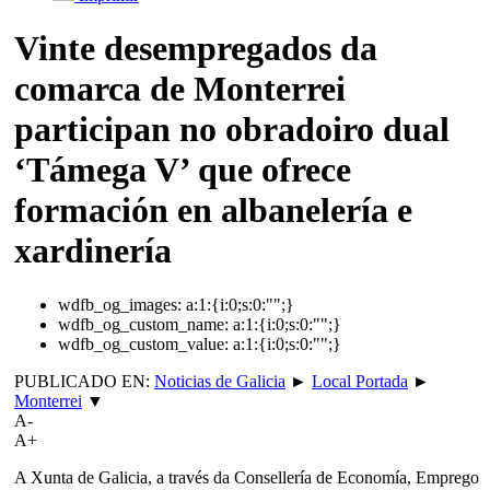
Vinte desempregados da
comarca de Monterrei
participan no obradoiro dual
‘Támega V’ que ofrece
formación en albanelería e
xardinería
wdfb_og_images:
a:1:{i:0;s:0:"";}
wdfb_og_custom_name:
a:1:{i:0;s:0:"";}
wdfb_og_custom_value:
a:1:{i:0;s:0:"";}
PUBLICADO EN:
Noticias de Galicia
►
Local Portada
►
Monterrei
▼
A-
A+
A Xunta de Galicia, a través da Consellería de Economía, Emprego