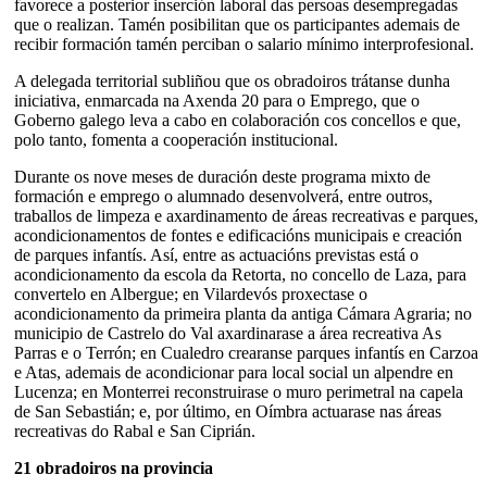
favorece a posterior inserción laboral das persoas desempregadas
que o realizan. Tamén posibilitan que os participantes ademais de
recibir formación tamén perciban o salario mínimo interprofesional.
A delegada territorial subliñou que os obradoiros trátanse dunha
iniciativa, enmarcada na Axenda 20 para o Emprego, que o
Goberno galego leva a cabo en colaboración cos concellos e que,
polo tanto, fomenta a cooperación institucional.
Durante os nove meses de duración deste programa mixto de
formación e emprego o alumnado desenvolverá, entre outros,
traballos de limpeza e axardinamento de áreas recreativas e parques,
acondicionamentos de fontes e edificacións municipais e creación
de parques infantís. Así, entre as actuacións previstas está o
acondicionamento da escola da Retorta, no concello de Laza, para
convertelo en Albergue; en Vilardevós proxectase o
acondicionamento da primeira planta da antiga Cámara Agraria; no
municipio de Castrelo do Val axardinarase a área recreativa As
Parras e o Terrón; en Cualedro crearanse parques infantís en Carzoa
e Atas, ademais de acondicionar para local social un alpendre en
Lucenza; en Monterrei reconstruirase o muro perimetral na capela
de San Sebastián; e, por último, en Oímbra actuarase nas áreas
recreativas do Rabal e San Ciprián.
21 obradoiros na provincia