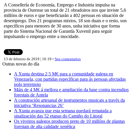
A Consellería de Economía, Emprego e Industria impulsa na
provincia de Ourense un total de 21 obradoiros nos que inviste 5,6
millóns de euros e que beneficiarán a 402 persoas en situación de
desemprego. Dos 21 programas mixtos, 18 son duais e o resto, son
específicos para menores de 30 anos, unha iniciativa que forma
parte do Sistema Nacional de Garantía Xuvenil para seguir
impulsando o emprego entre a mocidade.
13 de febreiro de 2019 | 16:19 •
Sen comentarios
Outras novas do día
A Xunta destina 2,5 M€ para a comunidade galega en
Venezuela, con partidas específicas para ás persoas afectadas
polo terremoto
Máis de 4 M€ á mellora e ampliación da base contra incendios
forestais de Antela
A construción artesanal de instrumentos musicais a través da
iniciativa ‘Resonancias 26’
A Xunta avanza que esta semana quedará rematada a
sinalización das 52 etapas do Camiño do Litoral
Os viveiros galegos producen preto de 10 millóns de plantas
forestais de alta calidade xenética