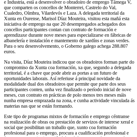
e Industria, está a desenvolver o obradoiro de emprego Támega V,
que comparten os concellos de Monterrei, Castrelo do Val,
Cualedro, Oímbra, Vilardevós e Laza. A delegada territorial da
Xunta en Ourense, Marisol Díaz Mouteira, visitou esta mañá esta
iniciativa de emprego na que 20 desempregados achegados dos
concellos participantes contan cun contrato de formación e
aprendizaxe durante nove meses para especializarse en fábricas de
albanelería e instalación e mantemento de xardíns e zonas verdes.
Para o seu desenvolvemento, o Goberno galego achega 288.807
euros.
Na visita, Díaz Mouteira indicou que os obradoiros forman parte do
compromiso da Xunta coa formación, xa que, segundo a delegada
territorial, é a chave que pode abrir as portas a un futuro de
oportunidades laborais. Así referiuse á principal novidade da
modalidade dual dos obradoiros que permite que parte dos seus
participantes conten, unha vez finalizado o período inicial de nove
meses, cun contrato en prácticas de polo menos tres meses máis
nunha empresa emprazada na zona, e cunha actividade vinculada ás
materias nas que se están formando.
Este tipo de programas mixtos de formación e emprego céntranse
na realización de obras ou prestación de servizos de interese xeral e
social que posibilitan un traballo que, xunto coa formación
profesional para o emprego, procura a cualificación profesional e