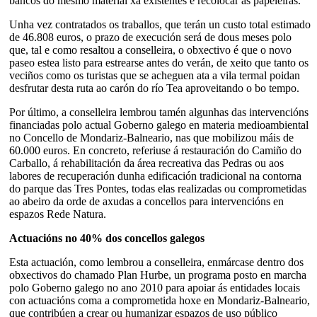
bancos do mesmo material xa existentes e recolocar as papeleiras.
Unha vez contratados os traballos, que terán un custo total estimado
de 46.808 euros, o prazo de execución será de dous meses polo
que, tal e como resaltou a conselleira, o obxectivo é que o novo
paseo estea listo para estrearse antes do verán, de xeito que tanto os
veciños como os turistas que se acheguen ata a vila termal poidan
desfrutar desta ruta ao carón do río Tea aproveitando o bo tempo.
Por último, a conselleira lembrou tamén algunhas das intervencións
financiadas polo actual Goberno galego en materia medioambiental
no Concello de Mondariz-Balneario, nas que mobilizou máis de
60.000 euros. En concreto, referiuse á restauración do Camiño do
Carballo, á rehabilitación da área recreativa das Pedras ou aos
labores de recuperación dunha edificación tradicional na contorna
do parque das Tres Pontes, todas elas realizadas ou comprometidas
ao abeiro da orde de axudas a concellos para intervencións en
espazos Rede Natura.
Actuacións no 40% dos concellos galegos
Esta actuación, como lembrou a conselleira, enmárcase dentro dos
obxectivos do chamado Plan Hurbe, un programa posto en marcha
polo Goberno galego no ano 2010 para apoiar ás entidades locais
con actuacións coma a comprometida hoxe en Mondariz-Balneario,
que contribúen a crear ou humanizar espazos de uso público