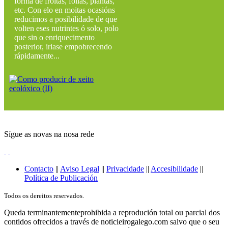
forma de froitas, follas, plantas,
etc. Con elo en moitas ocasións
reducimos a posibilidade de que
volten eses nutrintes ó solo, polo
que sin o enriquecimento
posterior, iriase empobrecendo
rápidamente...
Sígue as novas na nosa rede
Contacto
||
Aviso Legal
||
Privacidade
||
Accesibilidade
||
Política de Publicación
Todos os dereitos reservados.
Queda terminantementeprohibida a reprodución total ou parcial dos
contidos ofrecidos a través de noticieirogalego.com salvo que o seu