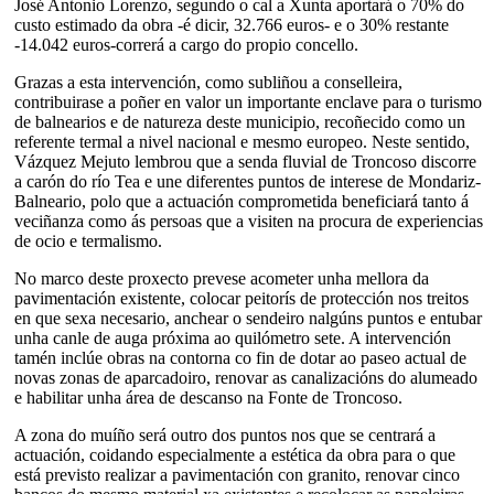
José Antonio Lorenzo, segundo o cal a Xunta aportará o 70% do
custo estimado da obra -é dicir, 32.766 euros- e o 30% restante
-14.042 euros-correrá a cargo do propio concello.
Grazas a esta intervención, como subliñou a conselleira,
contribuirase a poñer en valor un importante enclave para o turismo
de balnearios e de natureza deste municipio, recoñecido como un
referente termal a nivel nacional e mesmo europeo. Neste sentido,
Vázquez Mejuto lembrou que a senda fluvial de Troncoso discorre
a carón do río Tea e une diferentes puntos de interese de Mondariz-
Balneario, polo que a actuación comprometida beneficiará tanto á
veciñanza como ás persoas que a visiten na procura de experiencias
de ocio e termalismo.
No marco deste proxecto prevese acometer unha mellora da
pavimentación existente, colocar peitorís de protección nos treitos
en que sexa necesario, anchear o sendeiro nalgúns puntos e entubar
unha canle de auga próxima ao quilómetro sete. A intervención
tamén inclúe obras na contorna co fin de dotar ao paseo actual de
novas zonas de aparcadoiro, renovar as canalizacións do alumeado
e habilitar unha área de descanso na Fonte de Troncoso.
A zona do muíño será outro dos puntos nos que se centrará a
actuación, coidando especialmente a estética da obra para o que
está previsto realizar a pavimentación con granito, renovar cinco