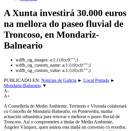
A Xunta investirá 30.000 euros
na mellora do paseo fluvial de
Troncoso, en Mondariz-
Balneario
wdfb_og_images:
a:1:{i:0;s:0:"";}
wdfb_og_custom_name:
a:1:{i:0;s:0:"";}
wdfb_og_custom_value:
a:1:{i:0;s:0:"";}
PUBLICADO EN:
Noticias de Galicia
►
Local Portada
►
Mondariz-Balneario
▼
A-
A+
A Consellería de Medio Ambiente, Territorio e Vivenda colaborará
co Concello de Mondariz-Balneario, en Pontevedra, nunha
actuación urbanística para renovar e mellorar o paseo fluvial de
Troncoso. Así o comprometeu a titular de Medio Ambiente,
Ángeles Vázquez, quen asinou esta mañá un convenio co rexedor,