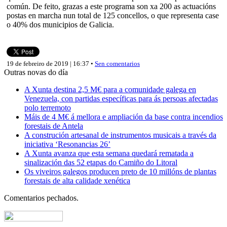
común. De feito, grazas a este programa son xa 200 as actuacións
postas en marcha nun total de 125 concellos, o que representa case
o 40% dos municipios de Galicia.
19 de febreiro de 2019 | 16:37 •
Sen comentarios
Outras novas do día
A Xunta destina 2,5 M€ para a comunidade galega en
Venezuela, con partidas específicas para ás persoas afectadas
polo terremoto
Máis de 4 M€ á mellora e ampliación da base contra incendios
forestais de Antela
A construción artesanal de instrumentos musicais a través da
iniciativa ‘Resonancias 26’
A Xunta avanza que esta semana quedará rematada a
sinalización das 52 etapas do Camiño do Litoral
Os viveiros galegos producen preto de 10 millóns de plantas
forestais de alta calidade xenética
Comentarios pechados.