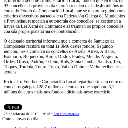
A directora xeral de Administración Local, indicou que en total, os
93 concellos da provincia da Coruña reciben mais de 46 millóns de
euros do Fondo de Cooperación Local, que se reparte seguindo uns
criterios obxectivos pactados coa Federación Galega de Municipios
e Provincias, respectan a autonomía dos concellos, se xestionan a
través da Lei Xeral de Contratos e as tramitan os propios concellos,
coa súa propia plataforma de contratación.
O delegado territorial informou que a comarca de Santiago de
Compostela recibirá en total 11,8M€ destes fondos. Segundo
indicou, nesta comarca os concellos de Arzúa, Ames, A Baña,
Boimorto, Boqueixón, Brión, Dodro, Frades, Melide, Negreira,
Ordes, Oroso, Padrón, O Pino, Rois, Santa Comba, Santiso, Teo,
Toques, Tordoia, Touro, Trazo, Val do Dubra e Vedra reciben estas
axudas.
En total, o Fondo de Cooperación Local repartirá este ano entre os
concellos galegos 128,7 millóns de euros, o que supón un 3,1
millóns de euros máis nos fondos adicionais neste exercicio.
25 de febreiro de 2019 | 19:18 •
Sen comentarios
Outras novas do día