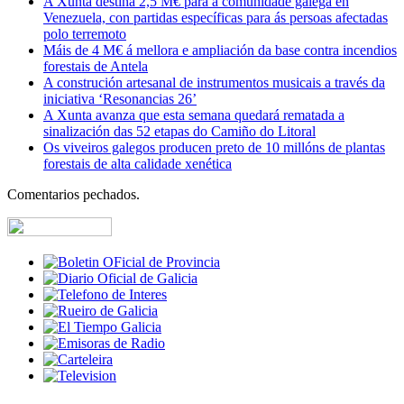
A Xunta destina 2,5 M€ para a comunidade galega en
Venezuela, con partidas específicas para ás persoas afectadas
polo terremoto
Máis de 4 M€ á mellora e ampliación da base contra incendios
forestais de Antela
A construción artesanal de instrumentos musicais a través da
iniciativa ‘Resonancias 26’
A Xunta avanza que esta semana quedará rematada a
sinalización das 52 etapas do Camiño do Litoral
Os viveiros galegos producen preto de 10 millóns de plantas
forestais de alta calidade xenética
Comentarios pechados.