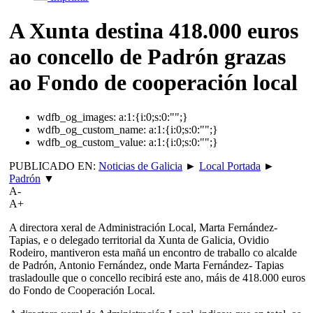
A Xunta destina 418.000 euros
ao concello de Padrón grazas
ao Fondo de cooperación local
wdfb_og_images:
a:1:{i:0;s:0:"";}
wdfb_og_custom_name:
a:1:{i:0;s:0:"";}
wdfb_og_custom_value:
a:1:{i:0;s:0:"";}
PUBLICADO EN:
Noticias de Galicia
►
Local Portada
►
Padrón
▼
A-
A+
A directora xeral de Administración Local, Marta Fernández-
Tapias, e o delegado territorial da Xunta de Galicia, Ovidio
Rodeiro, mantiveron esta mañá un encontro de traballo co alcalde
de Padrón, Antonio Fernández, onde Marta Fernández- Tapias
trasladoulle que o concello recibirá este ano, máis de 418.000 euros
do Fondo de Cooperación Local.