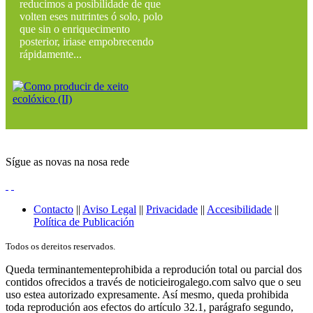
reducimos a posibilidade de que
volten eses nutrintes ó solo, polo
que sin o enriquecimento
posterior, iriase empobrecendo
rápidamente...
Sígue as novas na nosa rede
Contacto
||
Aviso Legal
||
Privacidade
||
Accesibilidade
||
Política de Publicación
Todos os dereitos reservados.
Queda terminantementeprohibida a reprodución total ou parcial dos
contidos ofrecidos a través de noticieirogalego.com salvo que o seu
uso estea autorizado expresamente. Así mesmo, queda prohibida
toda reprodución aos efectos do artículo 32.1, parágrafo segundo,