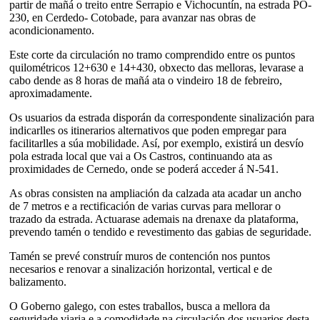
partir de mañá o treito entre Serrapio e Vichocuntín, na estrada PO-
230, en Cerdedo- Cotobade, para avanzar nas obras de
acondicionamento.
Este corte da circulación no tramo comprendido entre os puntos
quilométricos 12+630 e 14+430, obxecto das melloras, levarase a
cabo dende as 8 horas de mañá ata o vindeiro 18 de febreiro,
aproximadamente.
Os usuarios da estrada disporán da correspondente sinalización para
indicarlles os itinerarios alternativos que poden empregar para
facilitarlles a súa mobilidade. Así, por exemplo, existirá un desvío
pola estrada local que vai a Os Castros, continuando ata as
proximidades de Cernedo, onde se poderá acceder á N-541.
As obras consisten na ampliación da calzada ata acadar un ancho
de 7 metros e a rectificación de varias curvas para mellorar o
trazado da estrada. Actuarase ademais na drenaxe da plataforma,
prevendo tamén o tendido e revestimento das gabias de seguridade.
Tamén se prevé construír muros de contención nos puntos
necesarios e renovar a sinalización horizontal, vertical e de
balizamento.
O Goberno galego, con estes traballos, busca a mellora da
seguridade viaria e a comodidade na circulación dos usuarios desta