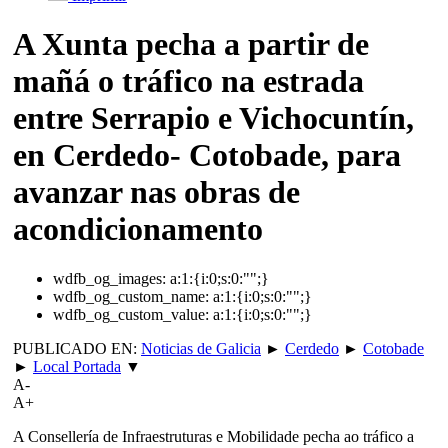
A Xunta pecha a partir de
mañá o tráfico na estrada
entre Serrapio e Vichocuntín,
en Cerdedo- Cotobade, para
avanzar nas obras de
acondicionamento
wdfb_og_images:
a:1:{i:0;s:0:"";}
wdfb_og_custom_name:
a:1:{i:0;s:0:"";}
wdfb_og_custom_value:
a:1:{i:0;s:0:"";}
PUBLICADO EN:
Noticias de Galicia
►
Cerdedo
►
Cotobade
►
Local Portada
▼
A-
A+
A Consellería de Infraestruturas e Mobilidade pecha ao tráfico a