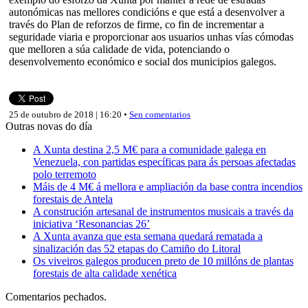
autonómicas nas mellores condicións e que está a desenvolver a
través do Plan de reforzos de firme, co fin de incrementar a
seguridade viaria e proporcionar aos usuarios unhas vías cómodas
que melloren a súa calidade de vida, potenciando o
desenvolvemento económico e social dos municipios galegos.
25 de outubro de 2018 | 16:20 •
Sen comentarios
Outras novas do día
A Xunta destina 2,5 M€ para a comunidade galega en
Venezuela, con partidas específicas para ás persoas afectadas
polo terremoto
Máis de 4 M€ á mellora e ampliación da base contra incendios
forestais de Antela
A construción artesanal de instrumentos musicais a través da
iniciativa ‘Resonancias 26’
A Xunta avanza que esta semana quedará rematada a
sinalización das 52 etapas do Camiño do Litoral
Os viveiros galegos producen preto de 10 millóns de plantas
forestais de alta calidade xenética
Comentarios pechados.