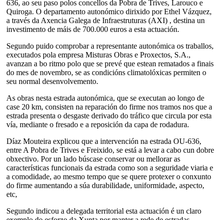
636, ao seu paso polos concellos da Pobra de Trives, Larouco e
Quiroga. O departamento autonómico dirixido por Ethel Vázquez,
a través da Axencia Galega de Infraestruturas (AXI) , destina un
investimento de máis de 700.000 euros a esta actuación.
Segundo puido comprobar a representante autonómica os traballos,
executados pola empresa Misturas Obras e Proxectos, S.A.,
avanzan a bo ritmo polo que se prevé que estean rematados a finais
do mes de novembro, se as condicións climatolóxicas permiten o
seu normal desenvolvemento.
As obras nesta estrada autonómica, que se executan ao longo de
case 20 km, consisten na reparación do firme nos tramos nos que a
estrada presenta o desgaste derivado do tráfico que circula por esta
vía, mediante o fresado e a reposición da capa de rodadura.
Díaz Mouteira explicou que a intervención na estrada OU-636,
entre A Pobra de Trives e Freixido, se está a levar a cabo cun dobre
obxectivo. Por un lado búscase conservar ou mellorar as
características funcionais da estrada como son a seguridade viaria e
a comodidade, ao mesmo tempo que se quere protexer o conxunto
do firme aumentando a súa durabilidade, uniformidade, aspecto,
etc,
Segundo indicou a delegada territorial esta actuación é un claro
exemplo do esforzo da Xunta por manter a rede de estradas