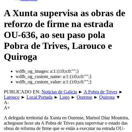
A Xunta supervisa as obras de
reforzo de firme na estrada
OU-636, ao seu paso pola
Pobra de Trives, Larouco e
Quiroga
wdfb_og_images:
a:1:{i:0;s:0:"";}
wdfb_og_custom_name:
a:1:{i:0;s:0:"";}
wdfb_og_custom_value:
a:1:{i:0;s:0:"";}
PUBLICADO EN:
Noticias de Galicia
►
A Pobra de Trives
►
Larouco
►
Local Portada
►
Lugo
►
Ourense
►
Quiroga
▼
A-
A+
A delegada territorial da Xunta en Ourense, Marisol Díaz Mouteira,
achegouse hoxe ata A Pobra de Trives para supervisar o estado das
obras de reforma de firme que se están a executar na estrada OU-