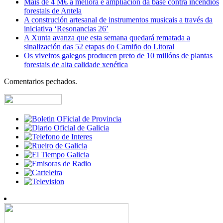
Máis de 4 M€ á mellora e ampliación da base contra incendios
forestais de Antela
A construción artesanal de instrumentos musicais a través da
iniciativa ‘Resonancias 26’
A Xunta avanza que esta semana quedará rematada a
sinalización das 52 etapas do Camiño do Litoral
Os viveiros galegos producen preto de 10 millóns de plantas
forestais de alta calidade xenética
Comentarios pechados.