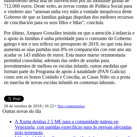
mantemento desta liña de subvencións por un montante global de
712.000 euros. Deste xeito, as novas contas de Política Social para
o vindeiro ano “amosan unha vez máis a vontade inequívoca deste
Goberno de que as familias galegas dispoñan dos mellores recursos
de conciliación para os seus fillos e fillas”, concluíu.
Por último, Amparo González insistiu en que a atención á infancia e
o apoio ás familias é unha prioridade para o conxunto do Goberno
galego e ten o seu reflexo no presuposto de 2019, no que esta área
aumenta as súas partidas nun 8% en comparación con este ano ata
acadar os 143 millóns de euros. Esta maior marxe orzamentaria
permitirá consolidar, ademais das ordes de axudas para
investimentos de mellora en escolas infantís, outras medidas que
forman parte do Programa de apoio á natalidade (PAN Galicia)
como son os bonos Coidado e Concilia, as Casas Niño ou a posta
en marcha de novas escolas infantís en contornas laborais.
30 de outubro de 2018 | 16:22 •
Sen comentarios
Outras novas do día
A Xunta destina 2,5 M€ para a comunidade galega en
Venezuela, con partidas específicas para ás persoas afectadas
polo terremoto