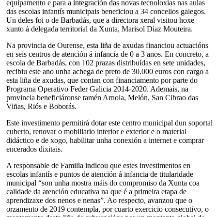
equipamento e para a integración das novas tecnoloxías nas aulas
das escolas infantís municipais beneficiou a 34 concellos galegos.
Un deles foi o de Barbadás, que a directora xeral visitou hoxe
xunto á delegada territorial da Xunta, Marisol Díaz Mouteira.
Na provincia de Ourense, esta liña de axudas financiou actuacións
en seis centros de atención á infancia de 0 a 3 anos. En concreto, a
escola de Barbadás, con 102 prazas distribuídas en sete unidades,
recibiu este ano unha achega de preto de 30.000 euros con cargo a
esta liña de axudas, que contan con financiamento por parte do
Programa Operativo Feder Galicia 2014-2020. Ademais, na
provincia beneficiáronse tamén Arnoia, Melón, San Cibrao das
Viñas, Riós e Boborás.
Este investimento permitirá dotar este centro municipal dun soportal
cuberto, renovar o mobiliario interior e exterior e o material
didáctico e de xogo, habilitar unha conexión a internet e comprar
encerados dixitais.
A responsable de Familia indicou que estes investimentos en
escolas infantís e puntos de atención á infancia de titularidade
municipal “son unha mostra máis do compromiso da Xunta coa
calidade da atención educativa na que é a primeira etapa de
aprendizaxe dos nenos e nenas”. Ao respecto, avanzou que o
orzamento de 2019 contempla, por cuarto exercicio consecutivo, o