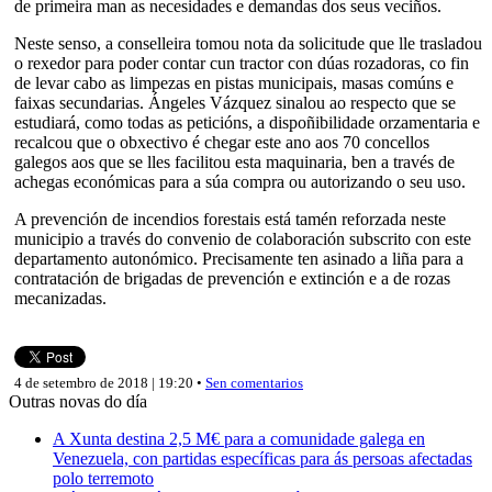
de primeira man as necesidades e demandas dos seus veciños.
Neste senso, a conselleira tomou nota da solicitude que lle trasladou
o rexedor para poder contar cun tractor con dúas rozadoras, co fin
de levar cabo as limpezas en pistas municipais, masas comúns e
faixas secundarias. Ángeles Vázquez sinalou ao respecto que se
estudiará, como todas as peticións, a dispoñibilidade orzamentaria e
recalcou que o obxectivo é chegar este ano aos 70 concellos
galegos aos que se lles facilitou esta maquinaria, ben a través de
achegas económicas para a súa compra ou autorizando o seu uso.
A prevención de incendios forestais está tamén reforzada neste
municipio a través do convenio de colaboración subscrito con este
departamento autonómico. Precisamente ten asinado a liña para a
contratación de brigadas de prevención e extinción e a de rozas
mecanizadas.
4 de setembro de 2018 | 19:20 •
Sen comentarios
Outras novas do día
A Xunta destina 2,5 M€ para a comunidade galega en
Venezuela, con partidas específicas para ás persoas afectadas
polo terremoto