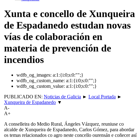
Xunta e concello de Xunqueira
de Espadanedo estudan novas
vías de colaboración en
materia de prevención de
incendios
wdfb_og_images:
a:1:{i:0;s:0:"";}
wdfb_og_custom_name:
a:1:{i:0;s:0:"";}
wdfb_og_custom_value:
a:1:{i:0;s:0:"";}
PUBLICADO EN:
Noticias de Galicia
►
Local Portada
►
Xunqueira de Espadanedo
▼
A-
A+
A conselleira do Medio Rural, Ángeles Vázquez, reuniuse co
alcalde de Xunqueira de Espadanedo, Carlos Gómez, para abordar
os temas relacionados co agro neste concello ourensán e coñecer así