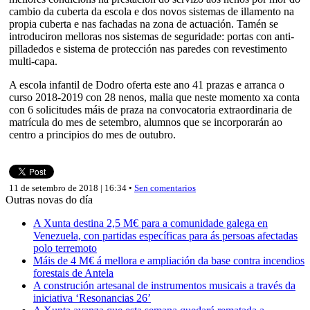
cambio da cuberta da escola e dos novos sistemas de illamento na
propia cuberta e nas fachadas na zona de actuación. Tamén se
introduciron melloras nos sistemas de seguridade: portas con anti-
pilladedos e sistema de protección nas paredes con revestimento
multi-capa.
A escola infantil de Dodro oferta este ano 41 prazas e arranca o
curso 2018-2019 con 28 nenos, malia que neste momento xa conta
con 6 solicitudes máis de praza na convocatoria extraordinaria de
matrícula do mes de setembro, alumnos que se incorporarán ao
centro a principios do mes de outubro.
11 de setembro de 2018 | 16:34 •
Sen comentarios
Outras novas do día
A Xunta destina 2,5 M€ para a comunidade galega en
Venezuela, con partidas específicas para ás persoas afectadas
polo terremoto
Máis de 4 M€ á mellora e ampliación da base contra incendios
forestais de Antela
A construción artesanal de instrumentos musicais a través da
iniciativa ‘Resonancias 26’