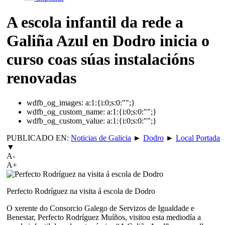
A escola infantil da rede a
Galiña Azul en Dodro inicia o
curso coas súas instalacións
renovadas
wdfb_og_images:
a:1:{i:0;s:0:"";}
wdfb_og_custom_name:
a:1:{i:0;s:0:"";}
wdfb_og_custom_value:
a:1:{i:0;s:0:"";}
PUBLICADO EN:
Noticias de Galicia
►
Dodro
►
Local Portada
▼
A-
A+
Perfecto Rodríguez na visita á escola de Dodro
O xerente do Consorcio Galego de Servizos de Igualdade e
Benestar, Perfecto Rodríguez Muíños, visitou esta mediodía a