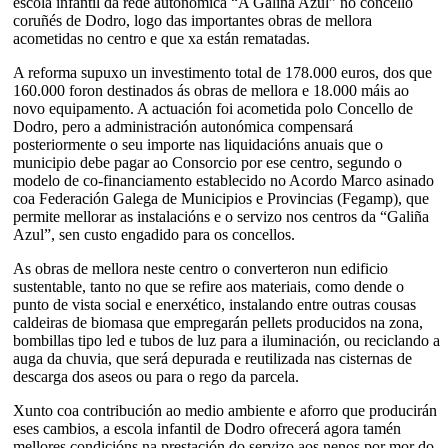
escola infantil da rede autonómica “A Galiña Azul” no concello
coruñés de Dodro, logo das importantes obras de mellora
acometidas no centro e que xa están rematadas.
A reforma supuxo un investimento total de 178.000 euros, dos que
160.000 foron destinados ás obras de mellora e 18.000 máis ao
novo equipamento. A actuación foi acometida polo Concello de
Dodro, pero a administración autonómica compensará
posteriormente o seu importe nas liquidacións anuais que o
municipio debe pagar ao Consorcio por ese centro, segundo o
modelo de co-financiamento establecido no Acordo Marco asinado
coa Federación Galega de Municipios e Provincias (Fegamp), que
permite mellorar as instalacións e o servizo nos centros da “Galiña
Azul”, sen custo engadido para os concellos.
As obras de mellora neste centro o converteron nun edificio
sustentable, tanto no que se refire aos materiais, como dende o
punto de vista social e enerxético, instalando entre outras cousas
caldeiras de biomasa que empregarán pellets producidos na zona,
bombillas tipo led e tubos de luz para a iluminación, ou reciclando a
auga da chuvia, que será depurada e reutilizada nas cisternas de
descarga dos aseos ou para o rego da parcela.
Xunto coa contribución ao medio ambiente e aforro que producirán
eses cambios, a escola infantil de Dodro ofrecerá agora tamén
mellores condicións na prestación do servizo aos nenos por mor do