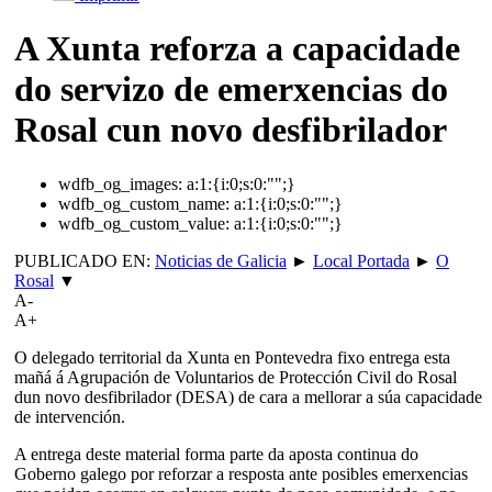
A Xunta reforza a capacidade
do servizo de emerxencias do
Rosal cun novo desfibrilador
wdfb_og_images:
a:1:{i:0;s:0:"";}
wdfb_og_custom_name:
a:1:{i:0;s:0:"";}
wdfb_og_custom_value:
a:1:{i:0;s:0:"";}
PUBLICADO EN:
Noticias de Galicia
►
Local Portada
►
O
Rosal
▼
A-
A+
O delegado territorial da Xunta en Pontevedra fixo entrega esta
mañá á Agrupación de Voluntarios de Protección Civil do Rosal
dun novo desfibrilador (DESA) de cara a mellorar a súa capacidade
de intervención.
A entrega deste material forma parte da aposta continua do
Goberno galego por reforzar a resposta ante posibles emerxencias