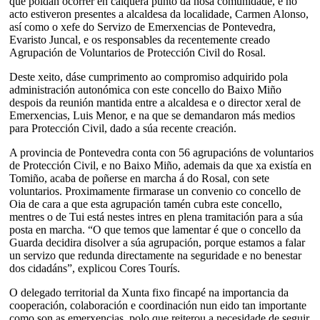
que poidan ocorrer en calquera punto da nosa comunidade, e no
acto estiveron presentes a alcaldesa da localidade, Carmen Alonso,
así como o xefe do Servizo de Emerxencias de Pontevedra,
Evaristo Juncal, e os responsables da recentemente creado
Agrupación de Voluntarios de Protección Civil do Rosal.
Deste xeito, dáse cumprimento ao compromiso adquirido pola
administración autonómica con este concello do Baixo Miño
despois da reunión mantida entre a alcaldesa e o director xeral de
Emerxencias, Luis Menor, e na que se demandaron más medios
para Protección Civil, dado a súa recente creación.
A provincia de Pontevedra conta con 56 agrupacións de voluntarios
de Protección Civil, e no Baixo Miño, ademais da que xa existía en
Tomiño, acaba de poñerse en marcha á do Rosal, con sete
voluntarios. Proximamente firmarase un convenio co concello de
Oia de cara a que esta agrupación tamén cubra este concello,
mentres o de Tui está nestes intres en plena tramitación para a súa
posta en marcha. “O que temos que lamentar é que o concello da
Guarda decidira disolver a súa agrupación, porque estamos a falar
un servizo que redunda directamente na seguridade e no benestar
dos cidadáns”, explicou Cores Tourís.
O delegado territorial da Xunta fixo fincapé na importancia da
cooperación, colaboración e coordinación nun eido tan importante
como son as emerxencias, polo que reiterou a necesidade de seguir