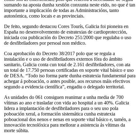
sumando na aposta dunha xestión conxunta neste eido, no que é tan
importante a implicación de todas as Administracións, tanto
autonómica, como locais e as provinciais.
De feito, segundo destacou Cores Tourís, Galicia foi pioneira en
España no desenvolvemento de estratexias de cardioprotección,
iniciada coa publicación do Decreto 251/2000 que regulaba o uso
de desfibriladores por persoal non médico.
Coa aprobación do Decreto 38/2017 polo que se regula a
instalación e o uso de desfibriladores externos fóra do ámbito
sanitario, Galicia conta cun total de 2.161 desfibriladores, con ata
un total de 17.750 persoas certificadas en soporte vital básico e uso
de DESA. “Todo iso forma parte dunha estratexia fundamental para
achegar á poboación, o antes posible, aos recursos máis efectivos
segundo a evidencia científica”, engadiu o delegado territorial.
As unidades do 061 consiguen reanimar a unha media de 700
vítimas ao ano e trasladar con vida ao hospital a un 40%. Galicia
lidera a implantación de desfibriladores para o seu uso pola
poboación xeral, a formación sistemática cunha estratexia
poboacional dos nenos e nenas en soporte vital básico e, tamén, a
innovación tecnolóxica para mellorar a asistencia ás vítimas da
morte súbita.