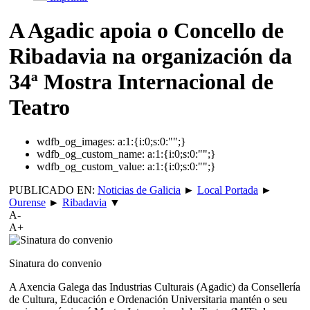
A Agadic apoia o Concello de
Ribadavia na organización da
34ª Mostra Internacional de
Teatro
wdfb_og_images:
a:1:{i:0;s:0:"";}
wdfb_og_custom_name:
a:1:{i:0;s:0:"";}
wdfb_og_custom_value:
a:1:{i:0;s:0:"";}
PUBLICADO EN:
Noticias de Galicia
►
Local Portada
►
Ourense
►
Ribadavia
▼
A-
A+
Sinatura do convenio
A Axencia Galega das Industrias Culturais (Agadic) da Consellería
de Cultura, Educación e Ordenación Universitaria mantén o seu