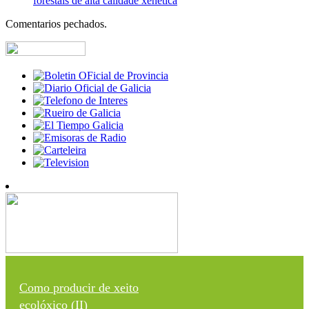
forestais de alta calidade xenética
Comentarios pechados.
Como producir de xeito
ecolóxico (II)