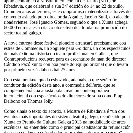
apoio económico á Mostra Internacional de Teatro (MIT) de
Ribadavia, que celebrará a súa 34ª edición do 14 ao 22 de xullo.
Como en anos anteriores, este compromiso materialízase a través do
convenio asinado polo director da Agadic, Jacobo Sutil, e o alcalde
ribadaviense, José Ignacio Gómez, segundo o que a Xunta achega
60.000 euros a esta cita co obxectivo de afondar na promoción do
sector teatral galego.
A nova entrega deste festival pioneiro arrancará precisamente coa
estrea de Commedia, un xoguete para Goldoni, un dos espectáculos
de máis éxito na historia do teatro profesional en Galicia, que
Contraproducións recupera para os escenarios da man do director
Cándido Pazó xunto con boa parte do equipo orixinal que o levara
por primeira vez ás táboas hai 25 anos.
Con esta montaxe queda esbozado, ademais, o que será o fío
condutor da edición deste ano, a commedia dell’arte, que se
complementará coa aposta pola creación contemporánea
internacional con espectáculos de directores de sona como Pippi
Delbono ou Thomas Jolly.
Como sinala o texto do acordo, a Mostra de Ribadavia é “un dos
eventos máis importantes do sistema teatral galego, recoñecido pola
Xunta co Premio da Cultura Galega 2013 na modalidade de artes
escénicas, ao entendelo como o principal catalizador da refundación
da escena galega na década dos anos setenta do pasado século”.