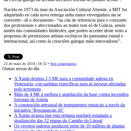
Nacida en 1973 da man da Asociación Cultural Abrente, a MIT foi
adquirindo en cada nova entrega unha maior envergadura ata se
converter –di o documento– “na cita de referencia para o conxunto
dos profesionais e afeccionados ao teatro non só de Galicia, senón
tamén das comunidades limítrofes, que poden acceder deste xeito a
propostas de prestixiosos artistas escénicos do panorama estatal e
internacional, así como ás creacións galegas máis innovadoras”.
22 de maio de 2018 | 16:32 •
Sen comentarios
Outras novas do día
A Xunta destina 2,5 M€ para a comunidade galega en
Venezuela, con partidas específicas para ás persoas afectadas
polo terremoto
Máis de 4 M€ á mellora e ampliación da base contra incendios
forestais de Antela
A construción artesanal de instrumentos musicais a través da
iniciativa ‘Resonancias 26’
A Xunta avanza que esta semana quedará rematada a
sinalización das 52 etapas do Camiño do Litoral
Os viveiros galegos producen preto de 10 millóns de plantas