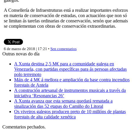
galegos.
A Consellería de Infraestruturas está a realizar importantes esforzos
en materia de conservación de estradas, con actuacións que non só
se limitan ás tarefas ordinarias de conservación, senón que ademais
se complementan con obras de conservación extraordinarias.
6 de marzo de 2018 | 17:21 •
Sen comentarios
Outras novas do día
A Xunta destina 2,5 M€ para a comunidade galega en
Venezuela, con partidas específicas para ás persoas afectadas
polo terremoto
Máis de 4 M€ á mellora e ampliación da base contra incendios
forestais de Antela
A construción artesanal de instrumentos musicais a través da
iniciativa ‘Resonancias 26’
A Xunta avanza que esta semana quedará rematada a
sinalización das 52 etapas do Camiño do Litoral
Os viveiros galegos producen preto de 10 millóns de plantas
forestais de alta calidade xenética
Comentarios pechados.