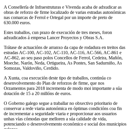
A Consellería de Infraestruturas e Vivenda acaba de adxudicar as
obras de reforzo de firme localizado de varias estradas autonómicas
nas comarcas de Ferrol e Ortegal por un importe de preto de
630.000 euros.
Estes traballos, cun prazo de execución de tres meses, foron
adxudicados á empresa Lancer Proyectos y Obras S.A.
Trátase de actuacións de arranxo da capa de rodadura en treitos das
estradas AC-100, AC-102, AC-110, AC-116, AC-566, AC-861 e
AC-862, ao seu paso polos Concellos de Ferrol, Cedeira, Mañón,
Moeche, Narón, Neda, Ortigueira, As Pontes, San Sadurniño, As
Somozas, Valdoviño, Cerdido.
A Xunta, coa execución deste tipo de traballos, continúa co
desenvolvemento do Plan de reforzos de firme, que nos
Orzamentos para 2018 incrementa de modo moi importante a súa
dotación de 15 a 20 millóns de euros.
O Goberno galego segue a traballar no obxectivo prioritario de
conservar a rede viaria autonómica en óptimas condicións coa fin
de incrementar a seguridade viaria e proporcionar aos usuarios
unhas vías cómodas que melloren a súa calidade de vida,
potenciando o desenvolvemento económico e social dos municipios