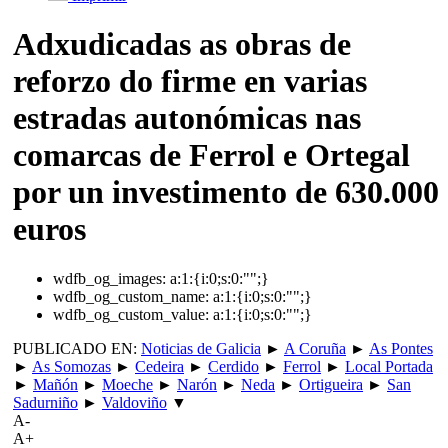
Adxudicadas as obras de
reforzo do firme en varias
estradas autonómicas nas
comarcas de Ferrol e Ortegal
por un investimento de 630.000
euros
wdfb_og_images:
a:1:{i:0;s:0:"";}
wdfb_og_custom_name:
a:1:{i:0;s:0:"";}
wdfb_og_custom_value:
a:1:{i:0;s:0:"";}
PUBLICADO EN:
Noticias de Galicia
►
A Coruña
►
As Pontes
►
As Somozas
►
Cedeira
►
Cerdido
►
Ferrol
►
Local Portada
►
Mañón
►
Moeche
►
Narón
►
Neda
►
Ortigueira
►
San
Sadurniño
►
Valdoviño
▼
A-
A+