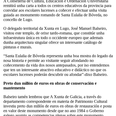
A Consellería de Cultura, Educación e Ordenación Universitaria
remitirá unha carta a todos os centros educativos da provincia para
convidar aos escolares lucenses a coñecer e efectuar unha visita
guiada ao monumento romando de Santa Eulalia de Bóveda, no
concello de Lugo.
O delegado territorial da Xunta en Lugo, José Manuel Balseiro,
visitou este templo, de orixe tardo-romana, que constitúe unha
infraestrutura única en todo o occidente europeo que ademais
dunha arquitectura singular ofrece un interesante catálogo de
pinturas e murais.
“Santa Eulalia de Bóveda representa unha boa mostra do legado da
nosa historia e permite ao visitante seguir afondando no
coñecemento da vida dos nosos antepasados, por iso entendemos
que ten un interesante atractivo educativo e didáctico no que os
escolares lucenses poderán descubrir ou afondar”-dixo Balseiro.
Preto dun millón de euros en obras de conservación e
mantemento
Balseiro tamén lembrou que A Xunta de Galicia, a través do
departamento correspondente en materia de Patrimonio Cultural
investiu preto dun millón de euros en obras de restauración e posta
en valor deste monumento desde que no ano 1984 o Goberno
galego asumiu as competencias plenas sobre este monumento