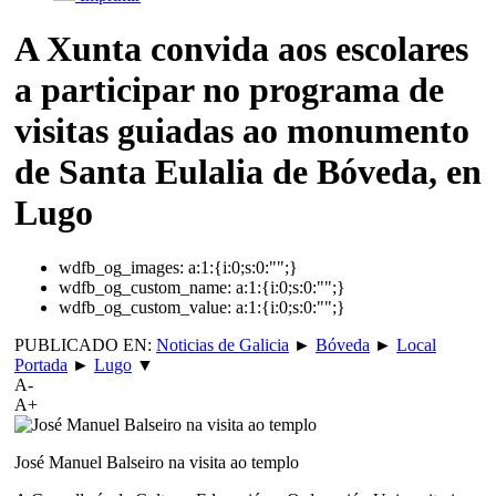
A Xunta convida aos escolares
a participar no programa de
visitas guiadas ao monumento
de Santa Eulalia de Bóveda, en
Lugo
wdfb_og_images:
a:1:{i:0;s:0:"";}
wdfb_og_custom_name:
a:1:{i:0;s:0:"";}
wdfb_og_custom_value:
a:1:{i:0;s:0:"";}
PUBLICADO EN:
Noticias de Galicia
►
Bóveda
►
Local
Portada
►
Lugo
▼
A-
A+
José Manuel Balseiro na visita ao templo