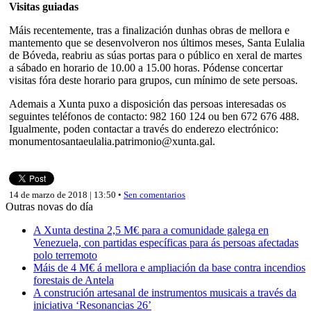
Visitas guiadas
Máis recentemente, tras a finalización dunhas obras de mellora e
mantemento que se desenvolveron nos últimos meses, Santa Eulalia
de Bóveda, reabriu as súas portas para o público en xeral de martes
a sábado en horario de 10.00 a 15.00 horas. Pódense concertar
visitas fóra deste horario para grupos, cun mínimo de sete persoas.
Ademais a Xunta puxo a disposición das persoas interesadas os
seguintes teléfonos de contacto: 982 160 124 ou ben 672 676 488.
Igualmente, poden contactar a través do enderezo electrónico:
monumentosantaeulalia.patrimonio@xunta.gal.
14 de marzo de 2018 | 13:50 •
Sen comentarios
Outras novas do día
A Xunta destina 2,5 M€ para a comunidade galega en
Venezuela, con partidas específicas para ás persoas afectadas
polo terremoto
Máis de 4 M€ á mellora e ampliación da base contra incendios
forestais de Antela
A construción artesanal de instrumentos musicais a través da
iniciativa ‘Resonancias 26’