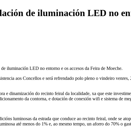
alación de iluminación LED no e
a de iluminación LED no entorno e os accesos da Feira de Moeche.
stencia aos Concellos e será refrendado polo pleno o vindeiro venres,
e dinamización do recinto feiral da localidade, xa que este investimen
ndicionamento da contorna, e dotación de conexión wifi e sistema de me
icións luminosas da estrada que conduce ao recinto feiral, onde se at
uminosa até menos do 1% e, ao mesmo tempo, un aforro do 70% o gasto 