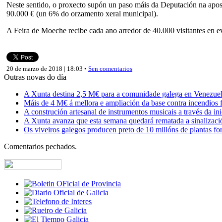
Neste sentido, o proxecto supón un paso máis da Deputación na apost
90.000 € (un 6% do orzamento xeral municipal).
A Feira de Moeche recibe cada ano arredor de 40.000 visitantes en e
20 de marzo de 2018 | 18:03 •
Sen comentarios
Outras novas do día
A Xunta destina 2,5 M€ para a comunidade galega en Venezuela,
Máis de 4 M€ á mellora e ampliación da base contra incendios f
A construción artesanal de instrumentos musicais a través da in
A Xunta avanza que esta semana quedará rematada a sinalizaci
Os viveiros galegos producen preto de 10 millóns de plantas fore
Comentarios pechados.