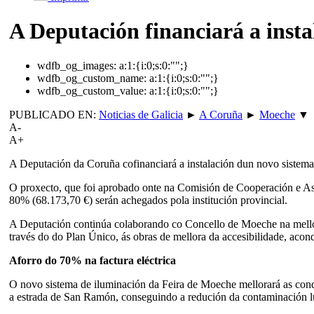
A Deputación financiará a inst
wdfb_og_images:
a:1:{i:0;s:0:"";}
wdfb_og_custom_name:
a:1:{i:0;s:0:"";}
wdfb_og_custom_value:
a:1:{i:0;s:0:"";}
PUBLICADO EN:
Noticias de Galicia
►
A Coruña
►
Moeche
▼
A-
A+
A Deputación da Coruña cofinanciará a instalación dun novo sistem
O proxecto, que foi aprobado onte na Comisión de Cooperación e Asi
80% (68.173,70 €) serán achegados pola institución provincial.
A Deputación continúa colaborando co Concello de Moeche na mellora 
través do do Plan Único, ás obras de mellora da accesibilidade, aco
Aforro do 70% na factura eléctrica
O novo sistema de iluminación da Feira de Moeche mellorará as cond
a estrada de San Ramón, conseguindo a redución da contaminación l