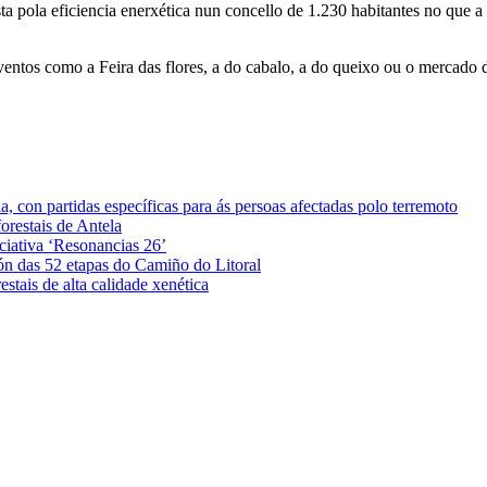
a pola eficiencia enerxética nun concello de 1.230 habitantes no que a
ventos como a Feira das flores, a do cabalo, a do queixo ou o mercado 
 con partidas específicas para ás persoas afectadas polo terremoto
orestais de Antela
iciativa ‘Resonancias 26’
ón das 52 etapas do Camiño do Litoral
stais de alta calidade xenética