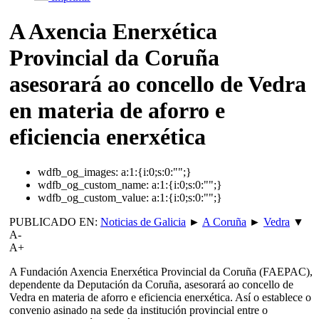
A Axencia Enerxética
Provincial da Coruña
asesorará ao concello de Vedra
en materia de aforro e
eficiencia enerxética
wdfb_og_images:
a:1:{i:0;s:0:"";}
wdfb_og_custom_name:
a:1:{i:0;s:0:"";}
wdfb_og_custom_value:
a:1:{i:0;s:0:"";}
PUBLICADO EN:
Noticias de Galicia
►
A Coruña
►
Vedra
▼
A-
A+
A Fundación Axencia Enerxética Provincial da Coruña (FAEPAC),
dependente da Deputación da Coruña, asesorará ao concello de
Vedra en materia de aforro e eficiencia enerxética. Así o establece o
convenio asinado na sede da institución provincial entre o