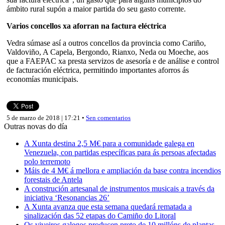
ámbito rural supón a maior partida do seu gasto corrente.
Varios concellos xa aforran na factura eléctrica
Vedra súmase así a outros concellos da provincia como Cariño,
Valdoviño, A Capela, Bergondo, Rianxo, Neda ou Moeche, aos
que a FAEPAC xa presta servizos de asesoría e de análise e control
de facturación eléctrica, permitindo importantes aforros ás
economías municipais.
5 de marzo de 2018 | 17:21 •
Sen comentarios
Outras novas do día
A Xunta destina 2,5 M€ para a comunidade galega en
Venezuela, con partidas específicas para ás persoas afectadas
polo terremoto
Máis de 4 M€ á mellora e ampliación da base contra incendios
forestais de Antela
A construción artesanal de instrumentos musicais a través da
iniciativa ‘Resonancias 26’
A Xunta avanza que esta semana quedará rematada a
sinalización das 52 etapas do Camiño do Litoral
Os viveiros galegos producen preto de 10 millóns de plantas