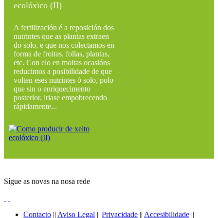
ecolóxico (II)
A fertilización é a reposición dos
nutrintes que as plantas extraen
do solo, e que nos colectamos en
forma de froitas, follas, plantas,
etc. Con elo en moitas ocasións
reducimos a posibilidade de que
volten eses nutrintes ó solo, polo
que sin o enriquecimento
posterior, iriase empobrecendo
rápidamente...
Sígue as novas na nosa rede
Contacto
||
Aviso Legal
||
Privacidade
||
Accesibilidade
||