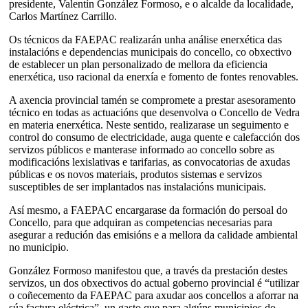
presidente, Valentín González Formoso, e o alcalde da localidade,
Carlos Martínez Carrillo.
Os técnicos da FAEPAC realizarán unha análise enerxética das
instalacións e dependencias municipais do concello, co obxectivo
de establecer un plan personalizado de mellora da eficiencia
enerxética, uso racional da enerxía e fomento de fontes renovables.
A axencia provincial tamén se compromete a prestar asesoramento
técnico en todas as actuacións que desenvolva o Concello de Vedra
en materia enerxética. Neste sentido, realizarase un seguimento e
control do consumo de electricidade, auga quente e calefacción dos
servizos públicos e manterase informado ao concello sobre as
modificacións lexislativas e tarifarias, as convocatorias de axudas
públicas e os novos materiais, produtos sistemas e servizos
susceptibles de ser implantados nas instalacións municipais.
Así mesmo, a FAEPAC encargarase da formación do persoal do
Concello, para que adquiran as competencias necesarias para
asegurar a redución das emisións e a mellora da calidade ambiental
no municipio.
González Formoso manifestou que, a través da prestación destes
servizos, un dos obxectivos do actual goberno provincial é “utilizar
o coñecemento da FAEPAC para axudar aos concellos a aforrar na
súa factura eléctrica”, un gasto que para algúns municipios do