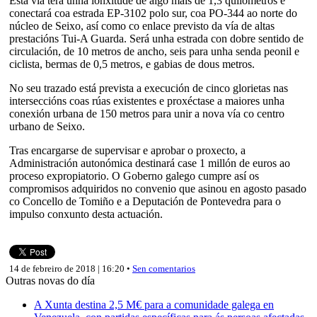
Esta vía terá unha lonxitude de algo máis de 1,3 quilómetros e
conectará coa estrada EP-3102 polo sur, coa PO-344 ao norte do
núcleo de Seixo, así como co enlace previsto da vía de altas
prestacións Tui-A Guarda. Será unha estrada con dobre sentido de
circulación, de 10 metros de ancho, seis para unha senda peonil e
ciclista, bermas de 0,5 metros, e gabias de dous metros.
No seu trazado está prevista a execución de cinco glorietas nas
interseccións coas rúas existentes e proxéctase a maiores unha
conexión urbana de 150 metros para unir a nova vía co centro
urbano de Seixo.
Tras encargarse de supervisar e aprobar o proxecto, a
Administración autonómica destinará case 1 millón de euros ao
proceso expropiatorio. O Goberno galego cumpre así os
compromisos adquiridos no convenio que asinou en agosto pasado
co Concello de Tomiño e a Deputación de Pontevedra para o
impulso conxunto desta actuación.
14 de febreiro de 2018 | 16:20 •
Sen comentarios
Outras novas do día
A Xunta destina 2,5 M€ para a comunidade galega en