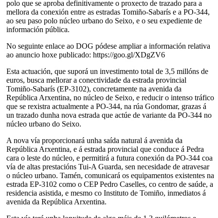
polo que se aproba definitivamente o proxecto de trazado para a
mellora da conexión entre as estradas Tomiño-Sabarís e a PO-344,
ao seu paso polo núcleo urbano do Seixo, e o seu expediente de
información pública.
No seguinte enlace ao DOG pódese ampliar a información relativa
ao anuncio hoxe publicado: https://goo.gl/XDgZV6
Esta actuación, que suporá un investimento total de 3,5 millóns de
euros, busca mellorar a conectividade da estrada provincial
Tomiño-Sabarís (EP-3102), concretamente na avenida da
República Arxentina, no núcleo de Seixo, e reducir o intenso tráfico
que se rexistra actualmente a PO-344, na rúa Gondomar, grazas á
un trazado dunha nova estrada que actúe de variante da PO-344 no
núcleo urbano do Seixo.
A nova vía proporcionará unha saída natural á avenida da
República Arxentina, e á estrada provincial que conduce á Pedra
cara o leste do núcleo, e permitirá a futura conexión da PO-344 coa
vía de altas prestacións Tui-A Guarda, sen necesidade de atravesar
o núcleo urbano. Tamén, comunicará os equipamentos existentes na
estrada EP-3102 como o CEP Pedro Caselles, co centro de saúde, a
residencia asistida, e mesmo co Instituto de Tomiño, inmediatos á
avenida da República Arxentina.