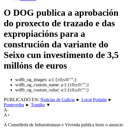
O DOG publica a aprobación
do proxecto de trazado e das
expropiacións para a
construción da variante do
Seixo cun investimento de 3,5
millóns de euros
wdfb_og_images:
a:1:{i:0;s:0:"";}
wdfb_og_custom_name:
a:1:{i:0;s:0:"";}
wdfb_og_custom_value:
a:1:{i:0;s:0:"";}
PUBLICADO EN:
Noticias de Galicia
►
Local Portada
►
Pontevedra
►
Tomiño
▼
A-
A+
A Consellería de Infraestruturas e Vivenda publica hoxe o anuncio