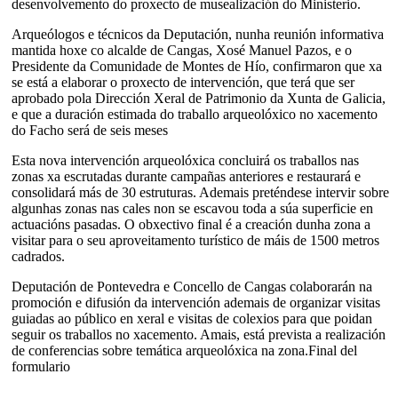
desenvolvemento do proxecto de musealización do Ministerio.
Arqueólogos e técnicos da Deputación, nunha reunión informativa
mantida hoxe co alcalde de Cangas, Xosé Manuel Pazos, e o
Presidente da Comunidade de Montes de Hío, confirmaron que xa
se está a elaborar o proxecto de intervención, que terá que ser
aprobado pola Dirección Xeral de Patrimonio da Xunta de Galicia,
e que a duración estimada do traballo arqueolóxico no xacemento
do Facho será de seis meses
Esta nova intervención arqueolóxica concluirá os traballos nas
zonas xa escrutadas durante campañas anteriores e restaurará e
consolidará más de 30 estruturas. Ademais preténdese intervir sobre
algunhas zonas nas cales non se escavou toda a súa superficie en
actuacións pasadas. O obxectivo final é a creación dunha zona a
visitar para o seu aproveitamento turístico de máis de 1500 metros
cadrados.
Deputación de Pontevedra e Concello de Cangas colaborarán na
promoción e difusión da intervención ademais de organizar visitas
guiadas ao público en xeral e visitas de colexios para que poidan
seguir os traballos no xacemento. Amais, está prevista a realización
de conferencias sobre temática arqueolóxica na zona.Final del
formulario