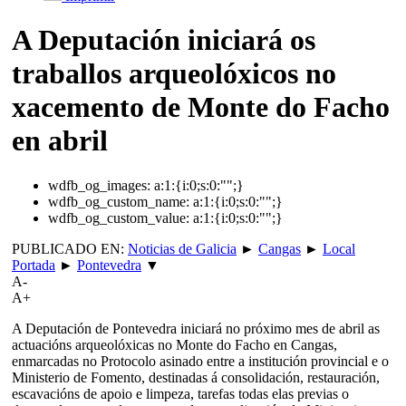
A Deputación iniciará os
traballos arqueolóxicos no
xacemento de Monte do Facho
en abril
wdfb_og_images:
a:1:{i:0;s:0:"";}
wdfb_og_custom_name:
a:1:{i:0;s:0:"";}
wdfb_og_custom_value:
a:1:{i:0;s:0:"";}
PUBLICADO EN:
Noticias de Galicia
►
Cangas
►
Local
Portada
►
Pontevedra
▼
A-
A+
A Deputación de Pontevedra iniciará no próximo mes de abril as
actuacións arqueolóxicas no Monte do Facho en Cangas,
enmarcadas no Protocolo asinado entre a institución provincial e o
Ministerio de Fomento, destinadas á consolidación, restauración,
escavacións de apoio e limpeza, tarefas todas elas previas o