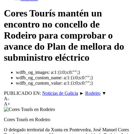
Cores Tourís mantén un
encontro no concello de
Rodeiro para comprobar o
avance do Plan de mellora do
subministro eléctrico
wdfb_og_images:
a:1:{i:0;s:0:"";}
wdfb_og_custom_name:
a:1:{i:0;s:0:"";}
wdfb_og_custom_value:
a:1:{i:0;s:0:"";}
PUBLICADO EN:
Noticias de Galicia
►
Rodeiro
▼
A-
A+
Cores Tourís en Rodeiro
O delegado territorial da Xunta en Pontevedra, José Manuel Cores