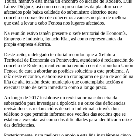
Tourís, mantivo esta mañá un encontro co alcalde de Rodeiro, Luis
López Diéguez, así como cos representantes da plataforma de
afectados pola baixa calidade do subministro eléctrico neste
concello co obxectivo de coñecer os avances no plan de mellora
que está a levar a cabo Fenosa nos lugares afectados.
Na reunión estivo tamén presente o xefe territorial de Economía,
Emprego e Industria, Ignacio Rial, así como representantes da
propia empresa eléctrica.
Deste xeito, o delegado territorial recordou que a Xefatura
Territorial de Economía en Pontevedra, atendendo á reclamación do
concello de Rodeiro, mantivo unha reunión coa distribuidora Unión
Fenosa de cara a abordar as posibles solucións a este problema. A
raíz deste encontro, elaborouse un cronograma de plan de acción na
liña de alta tensión deste municipio que contemplaba accións a
executar tanto de xeito inmediato como a longo prazo.
Ao longo de 2017 instalouse un rexistrador na cabeceira da
subestación para investigar a tipoloxía e a orixe das deficiencias,
revisándose as reclamacións de xeito individual a través dun
teléfono o que permitiu informar aos veciños das accións que se
estaban a executar así como das dificultades para identificar a orixe
das deficiencias.
Posteriormente, para mellorar o apoio a esta liña instaláronse cinco