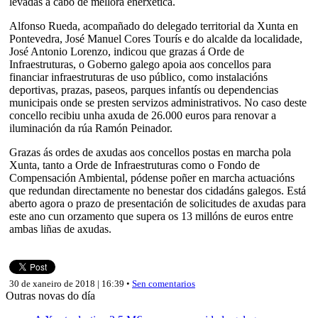
levadas a cabo de mellora enerxética.
Alfonso Rueda, acompañado do delegado territorial da Xunta en
Pontevedra, José Manuel Cores Tourís e do alcalde da localidade,
José Antonio Lorenzo, indicou que grazas á Orde de
Infraestruturas, o Goberno galego apoia aos concellos para
financiar infraestruturas de uso público, como instalacións
deportivas, prazas, paseos, parques infantís ou dependencias
municipais onde se presten servizos administrativos. No caso deste
concello recibiu unha axuda de 26.000 euros para renovar a
iluminación da rúa Ramón Peinador.
Grazas ás ordes de axudas aos concellos postas en marcha pola
Xunta, tanto a Orde de Infraestruturas como o Fondo de
Compensación Ambiental, pódense poñer en marcha actuacións
que redundan directamente no benestar dos cidadáns galegos. Está
aberto agora o prazo de presentación de solicitudes de axudas para
este ano cun orzamento que supera os 13 millóns de euros entre
ambas liñas de axudas.
30 de xaneiro de 2018 | 16:39 •
Sen comentarios
Outras novas do día