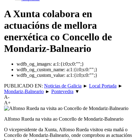
A Xunta colabora en
actuacións de mellora
enerxética co Concello de
Mondariz-Balneario
wdfb_og_images:
a:1:{i:0;s:0:"";}
wdfb_og_custom_name:
a:1:{i:0;s:0:"";}
wdfb_og_custom_value:
a:1:{i:0;s:0:"";}
PUBLICADO EN:
Noticias de Galicia
►
Local Portada
►
Mondariz-Balneario
►
Pontevedra
▼
A-
A+
Alfonso Rueda na visita ao Concello de Mondariz-Balneario
O vicepresidente da Xunta, Alfonso Rueda visitou esta mañá o
Concello de Mondariz-Balneario, onde comprobou as actuacións