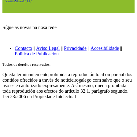
Sígue as novas na nosa rede
Contacto
||
Aviso Legal
||
Privacidade
||
Accesibilidade
||
Política de Publicación
Todos os dereitos reservados.
Queda terminantementeprohibida a reprodución total ou parcial dos
contidos ofrecidos a través de noticieirogalego.com salvo que o seu
uso estea autorizado expresamente. Así mesmo, queda prohibida
toda reprodución aos efectos do artículo 32.1, parágrafo segundo,
Lei 23/2006 da Propiedade Intelectual