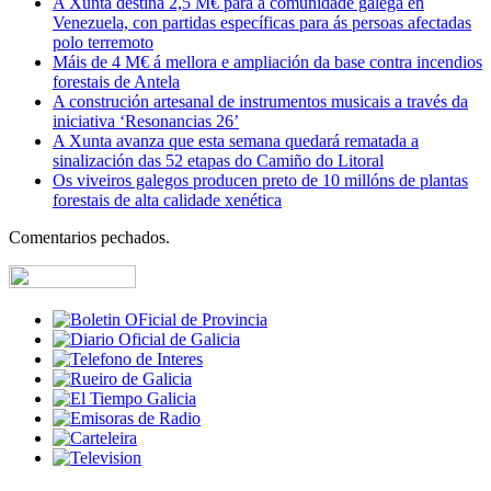
A Xunta destina 2,5 M€ para a comunidade galega en
Venezuela, con partidas específicas para ás persoas afectadas
polo terremoto
Máis de 4 M€ á mellora e ampliación da base contra incendios
forestais de Antela
A construción artesanal de instrumentos musicais a través da
iniciativa ‘Resonancias 26’
A Xunta avanza que esta semana quedará rematada a
sinalización das 52 etapas do Camiño do Litoral
Os viveiros galegos producen preto de 10 millóns de plantas
forestais de alta calidade xenética
Comentarios pechados.