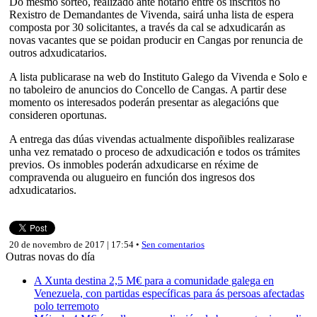
Do mesmo sorteo, realizado ante notario entre os inscritos no
Rexistro de Demandantes de Vivenda, sairá unha lista de espera
composta por 30 solicitantes, a través da cal se adxudicarán as
novas vacantes que se poidan producir en Cangas por renuncia de
outros adxudicatarios.
A lista publicarase na web do Instituto Galego da Vivenda e Solo e
no taboleiro de anuncios do Concello de Cangas. A partir dese
momento os interesados poderán presentar as alegacións que
consideren oportunas.
A entrega das dúas vivendas actualmente dispoñibles realizarase
unha vez rematado o proceso de adxudicación e todos os trámites
previos. Os inmobles poderán adxudicarse en réxime de
compravenda ou alugueiro en función dos ingresos dos
adxudicatarios.
20 de novembro de 2017 | 17:54 •
Sen comentarios
Outras novas do día
A Xunta destina 2,5 M€ para a comunidade galega en
Venezuela, con partidas específicas para ás persoas afectadas
polo terremoto