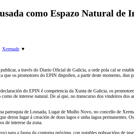
usada como Espazo Natural de I
►
Xermade
▼
blicar, a través do Diario Oficial de Galicia, a orde pola cal se estab
a que os promotores do EPIN dispoñen, a partir deste momento, dun pr
a declaración do EPIN é competencia da Xunta de Galicia, os promotore
o como de interese natural. De aí que, no transcurso dos vindeiros dos 
se na parroquia de Lousada, Lugar de Muíño Novo, no concello de Xerma
s que deron lugar á creación de dous lagos e unha lagoa permanentes. O
os de interese da zona.
ros) para a fauna da contorna próxima, con notables poboacións de ins