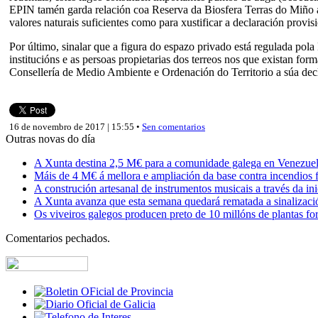
EPIN tamén garda relación coa Reserva da Biosfera Terras do Miño ao e
valores naturais suficientes como para xustificar a declaración provi
Por último, sinalar que a figura do espazo privado está regulada pol
institucións e as persoas propietarias dos terreos nos que existan form
Consellería de Medio Ambiente e Ordenación do Territorio a súa de
16 de novembro de 2017 | 15:55 •
Sen comentarios
Outras novas do día
A Xunta destina 2,5 M€ para a comunidade galega en Venezuela,
Máis de 4 M€ á mellora e ampliación da base contra incendios f
A construción artesanal de instrumentos musicais a través da in
A Xunta avanza que esta semana quedará rematada a sinalizaci
Os viveiros galegos producen preto de 10 millóns de plantas fore
Comentarios pechados.