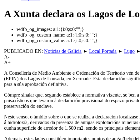
A Xunta declara os Lagos de Lo
wdfb_og_images:
a:1:{i:0;s:0:"";}
wdfb_og_custom_name:
a:1:{i:0;s:0:"";}
wdfb_og_custom_value:
a:1:{i:0;s:0:"";}
PUBLICADO EN:
Noticias de Galicia
►
Local Portada
►
Lugo
A-
A+
A Consellería de Medio Ambiente e Ordenación do Territorio vén de pu
(EPIN) dos Lagos de Lousada, en Xermade. Esta declaración signific
para a súa aprobación definitiva.
Cómpre sinalar que, segundo establece a normativa vixente, se ben 
paisaxísticos que levaron á declaración provisional do espazo privad
preservación do enclave.
Neste senso, o ámbito sobre o que se realiza a declaración localíza
á hidroloxía, derivados da presenza de antigas explotacións mineira
cunha superficie de arredor de 1.500 m2, sendo os principais element
Ademais, estes lagos constitúen importantes puntos de auga (bebedei