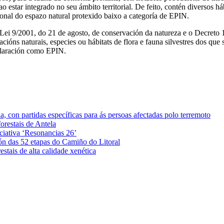
star integrado no seu ámbito territorial. De feito, contén diversos hábi
sional do espazo natural protexido baixo a categoría de EPIN.
a Lei 9/2001, do 21 de agosto, de conservación da natureza e o Decreto
acións naturais, especies ou hábitats de flora e fauna silvestres dos que
claración como EPIN.
 con partidas específicas para ás persoas afectadas polo terremoto
orestais de Antela
iciativa ‘Resonancias 26’
ón das 52 etapas do Camiño do Litoral
stais de alta calidade xenética