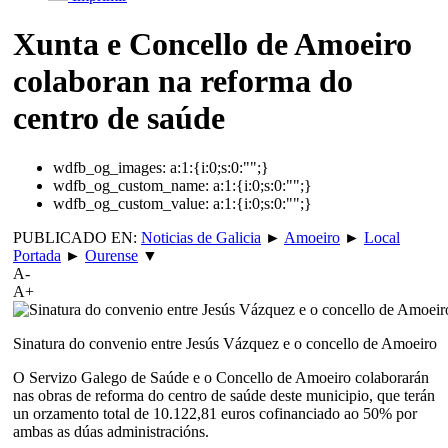
Xunta e Concello de Amoeiro
colaboran na reforma do
centro de saúde
wdfb_og_images:
a:1:{i:0;s:0:"";}
wdfb_og_custom_name:
a:1:{i:0;s:0:"";}
wdfb_og_custom_value:
a:1:{i:0;s:0:"";}
PUBLICADO EN:
Noticias de Galicia
►
Amoeiro
►
Local
Portada
►
Ourense
▼
A-
A+
Sinatura do convenio entre Jesús Vázquez e o concello de Amoeiro
O Servizo Galego de Saúde e o Concello de Amoeiro colaborarán
nas obras de reforma do centro de saúde deste municipio, que terán
un orzamento total de 10.122,81 euros cofinanciado ao 50% por
ambas as dúas administracións.