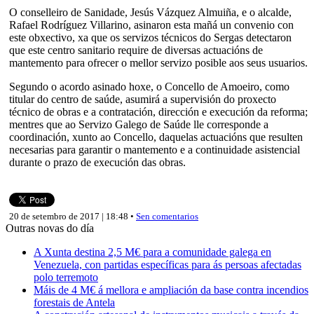
O conselleiro de Sanidade, Jesús Vázquez Almuiña, e o alcalde,
Rafael Rodríguez Villarino, asinaron esta mañá un convenio con
este obxectivo, xa que os servizos técnicos do Sergas detectaron
que este centro sanitario require de diversas actuacións de
mantemento para ofrecer o mellor servizo posible aos seus usuarios.
Segundo o acordo asinado hoxe, o Concello de Amoeiro, como
titular do centro de saúde, asumirá a supervisión do proxecto
técnico de obras e a contratación, dirección e execución da reforma;
mentres que ao Servizo Galego de Saúde lle corresponde a
coordinación, xunto ao Concello, daquelas actuacións que resulten
necesarias para garantir o mantemento e a continuidade asistencial
durante o prazo de execución das obras.
20 de setembro de 2017 | 18:48 •
Sen comentarios
Outras novas do día
A Xunta destina 2,5 M€ para a comunidade galega en
Venezuela, con partidas específicas para ás persoas afectadas
polo terremoto
Máis de 4 M€ á mellora e ampliación da base contra incendios
forestais de Antela