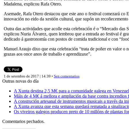
Madalena, explicou Rafa Otero.
Asemade, Rafa Otero destacou que este ano o festival comezará co En
innovación no eido da xestión cultural, que supón un recoñecemento 
Outra das actividades que acolle esta celebración é o “Mercado das Sem
explicou Nuria Álvarez, quen lembrou que a entrada ao festival é gra
dedicado á gastronomía con postos de comida tradicional e con “food
Manuel Araujo dixo que esta celebración “trata de poñer en valor o n
grazas aos once anos de traballo e aprendizaxe”.
1 de setembro de 2017 | 14:39 •
Sen comentarios
Outras novas do día
A Xunta destina 2,5 M€ para a comunidade galega en Venezuela,
Máis de 4 M€ á mellora e ampliación da base contra incendios f
A construción artesanal de instrumentos musicais a través da in
A Xunta avanza que esta semana quedará rematada a sinalizaci
Os viveiros galegos producen preto de 10 millóns de plantas fore
Comentarios pechados.