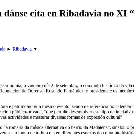
 dánse cita en Ribadavia no XI “F
ada
►
Ribadavia
▼
gastronomía, o vindeiro día 2 de setembro, o conxunto histórico da vila 
a Deputación de Ourense, Rosendo Fernández; o presidente e os membros
ultura e patrimonio nun mesmo evento, sendo de referencia no calendar
ión público-privada, “que permite desenvolver este tipo de iniciativas
s actividades e mesturar diversas formas de expresión cultural”
 “a romaría da música alternativa do barrio da Madalena”, sinalou o pr
erase ao longo de todo o día en diferentes espazos do conxunto históric