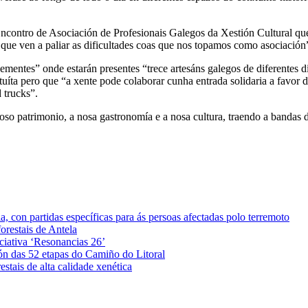
contro de Asociación de Profesionais Galegos da Xestión Cultural que 
que ven a paliar as dificultades coas que nos topamos como asociación
entes” onde estarán presentes “trece artesáns galegos de diferentes disci
tuíta pero que “a xente pode colaborar cunha entrada solidaria a favor 
 trucks”.
oso patrimonio, a nosa gastronomía e a nosa cultura, traendo a bandas d
 con partidas específicas para ás persoas afectadas polo terremoto
orestais de Antela
iciativa ‘Resonancias 26’
ón das 52 etapas do Camiño do Litoral
stais de alta calidade xenética