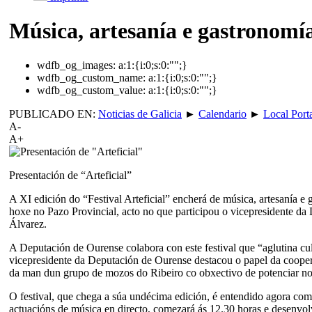
Música, artesanía e gastronomía
wdfb_og_images:
a:1:{i:0;s:0:"";}
wdfb_og_custom_name:
a:1:{i:0;s:0:"";}
wdfb_og_custom_value:
a:1:{i:0;s:0:"";}
PUBLICADO EN:
Noticias de Galicia
►
Calendario
►
Local Port
A-
A+
Presentación de “Arteficial”
A XI edición do “Festival Arteficial” encherá de música, artesanía e 
hoxe no Pazo Provincial, acto no que participou o vicepresidente d
Álvarez.
A Deputación de Ourense colabora con este festival que “aglutina c
vicepresidente da Deputación de Ourense destacou o papel da cooperac
da man dun grupo de mozos do Ribeiro co obxectivo de potenciar nova
O festival, que chega a súa undécima edición, é entendido agora como
actuacións de música en directo, comezará ás 12.30 horas e desenvolv