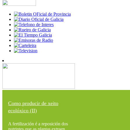
Como producir de xeito
ecolóxico (II)
A fertilización é a reposición dos
nutrintes que as plantas extraen