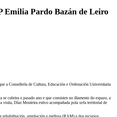
P Emilia Pardo Bazán de Leiro
que a Consellería de Cultura, Educación e Ordenación Universitaria
a se cubrira o pasado ano e que consisten no illamento do espazo, a
a visita, Díaz Mouteira estivo acompañada pola xefa territorial de
e rehabilitación, ampliación e mellora (RAM) e dos recursos