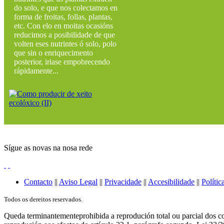
do solo, e que nos colectamos en
forma de froitas, follas, plantas,
etc. Con elo en moitas ocasións
reducimos a posibilidade de que
volten eses nutrintes ó solo, polo
que sin o enriquecimento
posterior, iriase empobrecendo
rápidamente...
Sígue as novas na nosa rede
Contacto
||
Aviso Legal
||
Privacidade
||
Accesibilidade
||
Polític
Todos os dereitos reservados.
Queda terminantementeprohibida a reprodución total ou parcial dos co