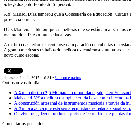
achegados polo Fondo do Superávit.
Así, Marisol Díaz lembrou que a Consellería de Educación, Cultura e
provincia ourensá.
Díaz Mouteira subliñou que as melloras que se están a realizar nos 
mellora de infraestruturas educativas.
A maioría das reformas céntranse na reparación de cubertas e persianas
A gran parte destes traballos de mellora executáronse durante as vaca
novo curso escolar.
4 de setembro de 2017 | 16:31 •
Sen comentarios
Outras novas do día
A Xunta destina 2,5 M€ para a comunidade galega en Venezuela,
Máis de 4 M€ á mellora e ampliación da base contra incendios f
A construción artesanal de instrumentos musicais a través da in
A Xunta avanza que esta semana quedará rematada a sinalizaci
Os viveiros galegos producen preto de 10 millóns de plantas fore
Comentarios pechados.