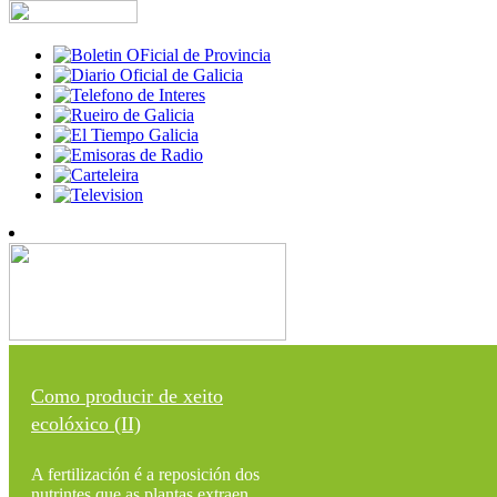
Como producir de xeito
ecolóxico (II)
A fertilización é a reposición dos
nutrintes que as plantas extraen