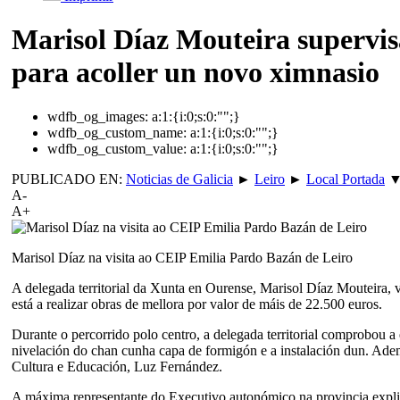
Marisol Díaz Mouteira supervis
para acoller un novo ximnasio
wdfb_og_images:
a:1:{i:0;s:0:"";}
wdfb_og_custom_name:
a:1:{i:0;s:0:"";}
wdfb_og_custom_value:
a:1:{i:0;s:0:"";}
PUBLICADO EN:
Noticias de Galicia
►
Leiro
►
Local Portada
A-
A+
Marisol Díaz na visita ao CEIP Emilia Pardo Bazán de Leiro
A delegada territorial da Xunta en Ourense, Marisol Díaz Mouteira, 
está a realizar obras de mellora por valor de máis de 22.500 euros.
Durante o percorrido polo centro, a delegada territorial comprobou 
nivelación do chan cunha capa de formigón e a instalación dun. Ademai
Cultura e Educación, Luz Fernández.
A máxima representante do Executivo autonómico na provincia explic