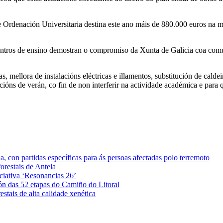
 Ordenación Universitaria destina este ano máis de 880.000 euros na m
centros de ensino demostran o compromiso da Xunta de Galicia coa comu
, mellora de instalacións eléctricas e illamentos, substitución de calde
cións de verán, co fin de non interferir na actividade académica e para 
 con partidas específicas para ás persoas afectadas polo terremoto
orestais de Antela
iciativa ‘Resonancias 26’
ón das 52 etapas do Camiño do Litoral
stais de alta calidade xenética