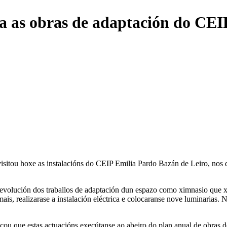
a as obras de adaptación do CEI
▼
visitou hoxe as instalacións do CEIP Emilia Pardo Bazán de Leiro, nos 
a evolución dos traballos de adaptación dun espazo como ximnasio que x
s, realizarase a instalación eléctrica e colocaranse nove luminarias. N
ou que estas actuacións execútanse ao abeiro do plan anual de obras d