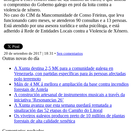
o compromiso do Goberno galego en prol da loita contra a
violencia de xénero.
No caso do CIM da Mancomunidade de Conso Frieiras, que leva
funcionando catro meses, se atenderon 90 consultas e a 13 persoas.
Está atendido por una asesora xurídica e unha psicóloga, e está
adherido á Rede de Entidades Locais contra a Violencia de Xénero.
20 de setembro de 2017 | 18:31 •
Sen comentarios
Outras novas do día
A Xunta destina 2,5 M€ para a comunidade galega en
Venezuela, con partidas específicas para ás persoas afectadas
polo terremoto
Máis de 4 M€ á mellora e ampliación da base contra incendios
forestais de Antela
A construción artesanal de instrumentos musicais a través da
iniciativa ‘Resonancias 26’
A Xunta avanza que esta semana quedará rematada a
sinalización das 52 etapas do Camiño do Litoral
Os viveiros galegos producen preto de 10 millóns de plantas
forestais de alta calidade xenética
Comentarios pechados.