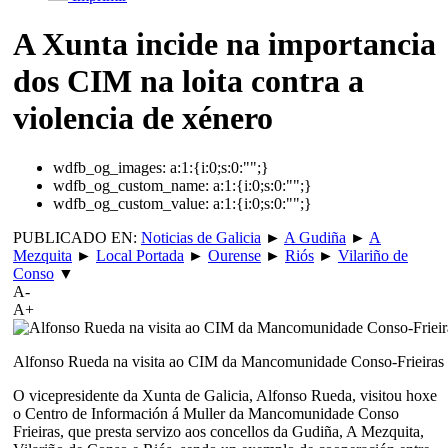
A Xunta incide na importancia
dos CIM na loita contra a
violencia de xénero
wdfb_og_images:
a:1:{i:0;s:0:"";}
wdfb_og_custom_name:
a:1:{i:0;s:0:"";}
wdfb_og_custom_value:
a:1:{i:0;s:0:"";}
PUBLICADO EN:
Noticias de Galicia
►
A Gudiña
►
A
Mezquita
►
Local Portada
►
Ourense
►
Riós
►
Vilariño de
Conso
▼
A-
A+
Alfonso Rueda na visita ao CIM da Mancomunidade Conso-Frieiras
O vicepresidente da Xunta de Galicia, Alfonso Rueda, visitou hoxe
o Centro de Información á Muller da Mancomunidade Conso
Frieiras, que presta servizo aos concellos da Gudiña, A Mezquita,