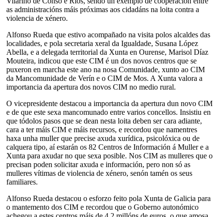
Vilariño de Conso e Riós, sendo un exemplo de cooperación entre
as administracións máis próximas aos cidadáns na loita contra a
violencia de xénero.
Alfonso Rueda que estivo acompañado na visita polos alcaldes das
localidades, e pola secretaria xeral da Igualdade, Susana López
Abella, e a delegada territorial da Xunta en Ourense, Marisol Díaz
Mouteira, indicou que este CIM é un dos novos centros que se
puxeron en marcha este ano na nosa Comunidade, xunto ao CIM
da Mancomunidade de Verín e o CIM de Mos. A Xunta valora a
importancia da apertura dos novos CIM no medio rural.
O vicepresidente destacou a importancia da apertura dun novo CIM
e de que este sexa mancomunado entre varios concellos. Insistiu en
que tódolos pasos que se dean nesta loita deben ser cara adiante,
cara a ter máis CIM e máis recursos, e recordou que namentres
haxa unha muller que precise axuda xurídica, psicolóxica ou de
calquera tipo, aí estarán os 82 Centros de Información á Muller e a
Xunta para axudar no que sexa posible. Nos CIM as mulleres que o
precisan poden solicitar axuda e información, pero non só as
mulleres vítimas de violencia de xénero, senón tamén os seus
familiares.
Alfonso Rueda destacou o esforzo feito pola Xunta de Galicia para
o mantemento dos CIM e recordou que o Goberno autonómico
achegou a estes centros máis de 4,2 millóns de euros, o que amosa