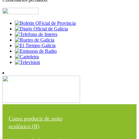
Como producir de xeito
ecolóxico (II)