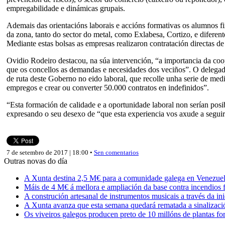
empregabilidade e dinámicas grupais.
Ademais das orientacións laborais e accións formativas os alumnos f
da zona, tanto do sector do metal, como Exlabesa, Cortizo, e difere
Mediante estas bolsas as empresas realizaron contratación directas de
Ovidio Rodeiro destacou, na súa intervención, “a importancia da coo
que os concellos as demandas e necesidades dos veciños”. O delegad
de ruta deste Goberno no eido laboral, que recolle unha serie de me
empregos e crear ou converter 50.000 contratos en indefinidos”.
“Esta formación de calidade e a oportunidade laboral non serían posib
expresando o seu desexo de “que esta experiencia vos axude a seguir
7 de setembro de 2017 | 18:00 •
Sen comentarios
Outras novas do día
A Xunta destina 2,5 M€ para a comunidade galega en Venezuela,
Máis de 4 M€ á mellora e ampliación da base contra incendios f
A construción artesanal de instrumentos musicais a través da in
A Xunta avanza que esta semana quedará rematada a sinalizaci
Os viveiros galegos producen preto de 10 millóns de plantas fore