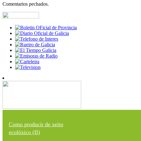
Comentarios pechados.
Como producir de xeito
ecolóxico (II)