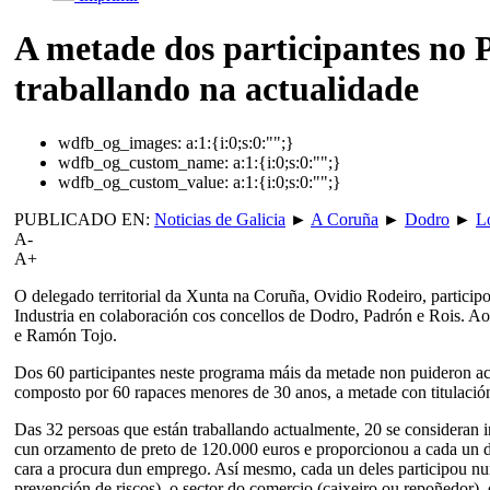
A metade dos participantes no 
traballando na actualidade
wdfb_og_images:
a:1:{i:0;s:0:"";}
wdfb_og_custom_name:
a:1:{i:0;s:0:"";}
wdfb_og_custom_value:
a:1:{i:0;s:0:"";}
PUBLICADO EN:
Noticias de Galicia
►
A Coruña
►
Dodro
►
L
A-
A+
O delegado territorial da Xunta na Coruña, Ovidio Rodeiro, partici
Industria en colaboración cos concellos de Dodro, Padrón e Rois. Ao
e Ramón Tojo.
Dos 60 participantes neste programa máis da metade non puideron acudi
composto por 60 rapaces menores de 30 anos, a metade con titulación 
Das 32 persoas que están traballando actualmente, 20 se consideran i
cun orzamento de preto de 120.000 euros e proporcionou a cada un dos
cara a procura dun emprego. Así mesmo, cada un deles participou nun 
prevención de riscos), o sector do comercio (caixeiro ou repoñedor),