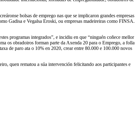
e creáronse bolsas de emprego nas que se implicaron grandes empresas
ión como Gadisa e Vegalsa Eroski, ou empresas madeireiras como FINSA.
estes programas integrados”, e incidiu en que “ninguén coñece mellor
oma os obradoiros forman parte da Axenda 20 para o Emprego, a folla
a taxa de paro ata o 10% en 2020, crear entre 80.000 e 100.000 novos
iro, quen rematou a súa intervención felicitando aos participantes e