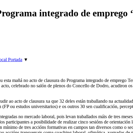
Programa integrado de emprego ‘T
ocal Portada
▼
pou esta mañá no acto de clausura do Programa integrado de emprego Te
 acto, celebrado no salón de plenos do Concello de Dodro, acudiron os
r ao acto de clausura xa que 32 deles están traballando na actualidade, 
(FP ou estudos universitarios) e os outros 30 sen cualificación, percep
ntegradas no mercado laboral, pois levan traballados máis de tres mese
 participantes a posibilidade de realizar cinco sesións de orientación 
mínimo de tres accións formativas en campos tan diversos como o sector
 ou accións transversais coma coaching laboral, ofimática, xornadas de