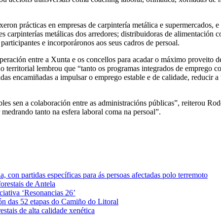
ixeron prácticas en empresas de carpintería metálica e supermercados, 
ntes carpinterías metálicas dos arredores; distribuidoras de alimentac
 participantes e incorporáronos aos seus cadros de persoal.
peración entre a Xunta e os concellos para acadar o máximo proveito d
o territorial lembrou que “tanto os programas integrados de emprego c
didas encamiñadas a impulsar o emprego estable e de calidade, reducir 
les sen a colaboración entre as administracións públicas”, reiterou Rode
 medrando tanto na esfera laboral coma na persoal”.
 con partidas específicas para ás persoas afectadas polo terremoto
orestais de Antela
iciativa ‘Resonancias 26’
ón das 52 etapas do Camiño do Litoral
stais de alta calidade xenética