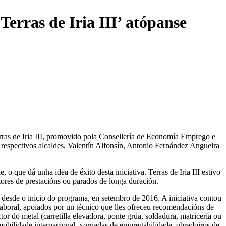
erras de Iria III’ atópanse
rras de Iria III, promovido pola Consellería de Economía Emprego e
 respectivos alcaldes, Valentín Alfonsín, Antonio Fernández Angueira
o que dá unha idea de éxito desta iniciativa. Terras de Iria III estivo
tores de prestacións ou parados de longa duración.
s desde o inicio do programa, en setembro de 2016. A iniciativa contou
laboral, apoiados por un técnico que lles ofreceu recomendacións de
 do metal (carretilla elevadora, ponte grúa, soldadura, matricería ou
 mobilidade internacional, xornadas de empregabilidade, obradoiros de