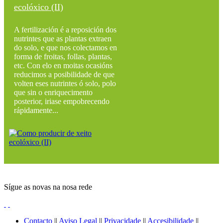
ecolóxico (II)
A fertilización é a reposición dos
nutrintes que as plantas extraen
do solo, e que nos colectamos en
forma de froitas, follas, plantas,
etc. Con elo en moitas ocasións
reducimos a posibilidade de que
volten eses nutrintes ó solo, polo
que sin o enriquecimento
posterior, iriase empobrecendo
rápidamente...
Sígue as novas na nosa rede
Contacto
||
Aviso Legal
||
Privacidade
||
Accesibilidade
||