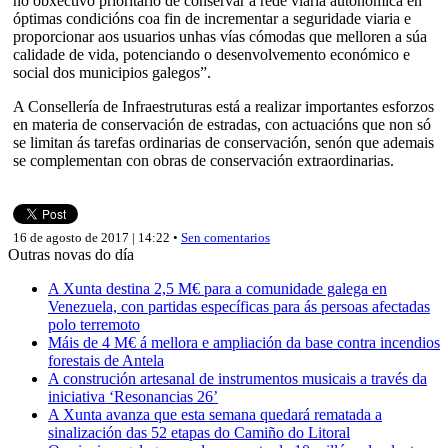
no obxectivo prioritario de conservar a rede viaria autonómica en
óptimas condicións coa fin de incrementar a seguridade viaria e
proporcionar aos usuarios unhas vías cómodas que melloren a súa
calidade de vida, potenciando o desenvolvemento económico e
social dos municipios galegos”.
A Consellería de Infraestruturas está a realizar importantes esforzos
en materia de conservación de estradas, con actuacións que non só
se limitan ás tarefas ordinarias de conservación, senón que ademais
se complementan con obras de conservación extraordinarias.
16 de agosto de 2017 | 14:22 •
Sen comentarios
Outras novas do día
A Xunta destina 2,5 M€ para a comunidade galega en
Venezuela, con partidas específicas para ás persoas afectadas
polo terremoto
Máis de 4 M€ á mellora e ampliación da base contra incendios
forestais de Antela
A construción artesanal de instrumentos musicais a través da
iniciativa ‘Resonancias 26’
A Xunta avanza que esta semana quedará rematada a
sinalización das 52 etapas do Camiño do Litoral