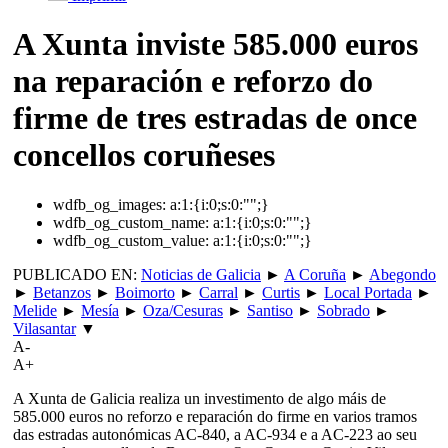
A Xunta inviste 585.000 euros
na reparación e reforzo do
firme de tres estradas de once
concellos coruñeses
wdfb_og_images:
a:1:{i:0;s:0:"";}
wdfb_og_custom_name:
a:1:{i:0;s:0:"";}
wdfb_og_custom_value:
a:1:{i:0;s:0:"";}
PUBLICADO EN:
Noticias de Galicia
►
A Coruña
►
Abegondo
►
Betanzos
►
Boimorto
►
Carral
►
Curtis
►
Local Portada
►
Melide
►
Mesía
►
Oza/Cesuras
►
Santiso
►
Sobrado
►
Vilasantar
▼
A-
A+
A Xunta de Galicia realiza un investimento de algo máis de
585.000 euros no reforzo e reparación do firme en varios tramos
das estradas autonómicas AC-840, a AC-934 e a AC-223 ao seu