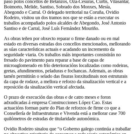
paso polos concellos de Betanzos, Oza-Cesuras, Curtis, Vilasantar,
Boimorto, Melide, Santiso, Sobrado dos Monxes, Mesía,
Abegondo e Carral. O delegado territorial na Coruña, Ovidio
Rodeiro, visitou un dos tramos nos que se están a executar os
traballos acompañado polos alcaldes de Abegondo, José Antonio
Santiso e de Carral, José Luís Fernández Mouriño.
As obras teñen por obxecto reparar o firme danado ou en mal
estado en diversas estradas dos concellos mencionados, mellorando
as súas características actuais e acadando un incremento da
seguridade viaria. Os traballos máis importantes consistirán no
fresado do pavimento para reparar a base de capas de
microaglomerado en frío deterioracións localizadas como rodeiras,
gretas, afundimentos, peladuras e fochancas. Ademais, as obras
tamén permitirán o selado das fisuras lonxitudinais non estruturais
da capa de rodaxe, a mellora e reforzo da sinalización vertical e a
reposición da sinalización vertical afectada.
O prazo de execución das obras e de catro meses e foron
adxudicadas á empresa Construcciones López Cao. Estas
actuacións forman parte do Plan de reforzos de firme co que a
Consellería de Infraestruturas e Vivenda está a mellorar case 700
quilómetros de estradas de titularidade autonómica.
Ovidio Rodeiro sinalou que “o Goberno galego continúa a traballar