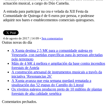
actuación musical, a cargo do Dúo Camelia.
A entrada para participar na cea e velada da XII Festa da
Comunidade de Quiroga é de 6 euros por persoa, e poderase
adquirir nos bares e establecementos comerciais quirogueses.
4 de agosto de 2017 | 14:09 •
Sen comentarios
Outras novas do día
A Xunta destina 2,5 M€ para a comunidade galega en
Venezuela, con partidas específicas para ás persoas afectadas
polo terremoto
Máis de 4 M€ á mellora e ampliación da base contra incendios
forestais de Antela
A construción artesanal de instrumentos musicais a través da
iniciativa ‘Resonancias 26’
A Xunta avanza que esta semana quedará rematada a
sinalización das 52 etapas do Camiño do Litoral
Os viveiros galegos producen preto de 10 millóns de plantas
forestais de alta calidade xenética
Comentarios pechados.