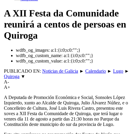
A XII Festa da Comunidade
reunirá a centos de persoas en
Quiroga
wdfb_og_images:
a:1:{i:0;s:0:"";}
wdfb_og_custom_name:
a:1:{i:0;s:0:"";}
wdfb_og_custom_value:
a:1:{i:0;s:0:"";}
PUBLICADO EN:
Noticias de Galicia
►
Calendario
►
Lugo
►
Quiroga
▼
A-
A+
A Deputada de Promoción Económica e Social, Sonsoles López
Izquierdo, xunto ao Alcalde de Quiroga, Julio Álvarez Núñez, e o
Concelleiro de Cultura, José Luis Rivera Castro, presentou este
xoves a XII Festa da Comunidade de Quiroga, que terá lugar o
venres día 11 de agosto a partir das 21:30 horas no Parque da
Constitución deste municipio do sur da provincia de Lugo.