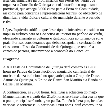
Esta cita enmárcase na programación das Festas do Verán que
organiza o Concello de Quiroga en colaboración co organismo
provincial, que achega 8.000 euros para a Festa da Comunidade,
así como para concertos e representacións teatrais, co obxectivo de
dinamizar a vida lúdica e cultural do municipio durante o período
estival.
López Izquierdo subliñou que “este tipo de iniciativas constitúen un
impulso turístico para os Concellos de interior no período de verán,
ofrecendo alternativas culturais e gastronómicas ao turismo de sol e
praia. Por iso, consideramos que debemos apoiar a celebración de
citas como a Festa da Comunidade de Quiroga, que reunirá a
centos de persoas, dinamizando a economía do Concello”.
Programa
A XII Festa da Comunidade de Quiroga dará comezo ás 19:00
horas no Parque da Constitución do municipio cun festival de
música e danza tradicional no que participarán o Grupo de Danza
Arume da Queiruga, o Grupo de Danza San Martiño e a Banda de
Gaitas San Martiño.
A continuación, ás 20:00 horas, terá lugar a actuación do mago
Manuel Lamas, e a partir das 21:30 horas servirase unha cea na que
o prato principal será unha gran paella. Tamén haberá pan, bebidas
variadas, e sobremesa. A partir das 23:00 horas, dará comezo unha