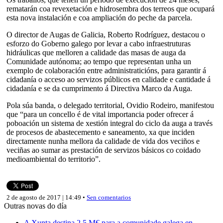
rematarán coa revexetación e hidrosembra dos terreos que ocupará
esta nova instalación e coa ampliación do peche da parcela.
O director de Augas de Galicia, Roberto Rodríguez, destacou o
esforzo do Goberno galego por levar a cabo infraestruturas
hidráulicas que melloren a calidade das masas de auga da
Comunidade autónoma; ao tempo que representan unha un
exemplo de colaboración entre administraticións, para garantir á
cidadanía o acceso ao servizos públicos en calidade e cantidade á
cidadanía e se da cumprimento á Directiva Marco da Auga.
Pola súa banda, o delegado territorial, Ovidio Rodeiro, manifestou
que “para un concello é de vital importancia poder ofrecer á
poboación un sistema de xestión integral do ciclo da auga a través
de procesos de abastecemento e saneamento, xa que inciden
directamente nunha mellora da calidade de vida dos veciños e
veciñas ao sumar as prestación de servizos básicos co coidado
medioambiental do territorio”.
2 de agosto de 2017 | 14:49 •
Sen comentarios
Outras novas do día
A Xunta destina 2,5 M€ para a comunidade galega en