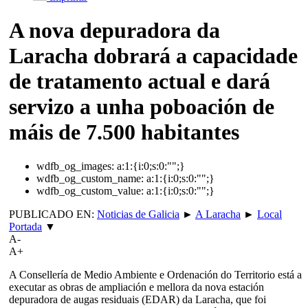
A nova depuradora da
Laracha dobrará a capacidade
de tratamento actual e dará
servizo a unha poboación de
máis de 7.500 habitantes
wdfb_og_images:
a:1:{i:0;s:0:"";}
wdfb_og_custom_name:
a:1:{i:0;s:0:"";}
wdfb_og_custom_value:
a:1:{i:0;s:0:"";}
PUBLICADO EN:
Noticias de Galicia
►
A Laracha
►
Local
Portada
▼
A-
A+
A Consellería de Medio Ambiente e Ordenación do Territorio está a
executar as obras de ampliación e mellora da nova estación
depuradora de augas residuais (EDAR) da Laracha, que foi