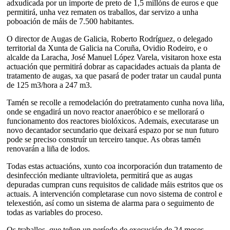
adxudicada por un importe de preto de 1,5 millóns de euros e que
permitirá, unha vez rematen os traballos, dar servizo a unha
poboación de máis de 7.500 habitantes.
O director de Augas de Galicia, Roberto Rodríguez, o delegado
territorial da Xunta de Galicia na Coruña, Ovidio Rodeiro, e o
alcalde da Laracha, José Manuel López Varela, visitaron hoxe esta
actuación que permitirá dobrar as capacidades actuais da planta de
tratamento de augas, xa que pasará de poder tratar un caudal punta
de 125 m3/hora a 247 m3.
Tamén se recolle a remodelación do pretratamento cunha nova liña,
onde se engadirá un novo reactor anaeróbico e se mellorará o
funcionamento dos reactores biolóxicos. Ademais, executarase un
novo decantador secundario que deixará espazo por se nun futuro
pode se preciso construír un terceiro tanque. As obras tamén
renovarán a liña de lodos.
Todas estas actuacións, xunto coa incorporación dun tratamento de
desinfección mediante ultravioleta, permitirá que as augas
depuradas cumpran cuns requisitos de calidade máis estritos que os
actuais. A intervención completarase cun novo sistema de control e
telexestión, así como un sistema de alarma para o seguimento de
todas as variables do proceso.
Os traballos, que teñen un período de execución de 24 meses,