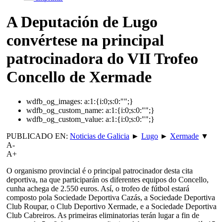
A Deputación de Lugo
convértese na principal
patrocinadora do VII Trofeo
Concello de Xermade
wdfb_og_images:
a:1:{i:0;s:0:"";}
wdfb_og_custom_name:
a:1:{i:0;s:0:"";}
wdfb_og_custom_value:
a:1:{i:0;s:0:"";}
PUBLICADO EN:
Noticias de Galicia
►
Lugo
►
Xermade
▼
A-
A+
O organismo provincial é o principal patrocinador desta cita
deportiva, na que participarán os diferentes equipos do Concello,
cunha achega de 2.550 euros. Así, o trofeo de fútbol estará
composto pola Sociedade Deportiva Cazás, a Sociedade Deportiva
Club Roupar, o Club Deportivo Xermade, e a Sociedade Deportiva
Club Cabreiros. As primeiras eliminatorias terán lugar a fin de