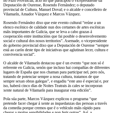
no Pazo Provincial, acto no que participou o vicepresidente da
Deputación de Ourense, Rosendo Fernández; o deputado
provincial de Cultura, Manuel Doval; e o alcalde e concelleiro de
Vilamarín, Amador Vázquez e Marcos Vázquez.
Rosendo Fernández dixo que este evento cultural “reúne a un
elenco escénico de calidade nun dos certames de artes escénicas
máis importantes de Galicia, que se leva a cabo grazas á
cooperación entre institucións que fai posible o desenvolvemento
social e cultural dos nosos territorios”. Asemade, o vicepresidente
do goberno provincial dixo que a Deputación de Ourense “sempre
está ao carón deste tipo de iniciativas que aglutinan lecer, cultura e
convivencia social”.
O alcalde de Vilamarín destacou que é un evento “que non só é
referente en Galicia, senón que incluso hai compañías de diferentes
lugares de España que nos chaman para participar nel, pero nós,
tratando de potenciar sempre a nosa cultura, tratamos de que
sempre sexan obras galegas”, e engadiu “este ano é especial e, por
iso, haberá cinco días de Noites Teatrais ás cales se incorporan
xente natural de Vilamarín para inaugurar esta edición”.
Pola súa parte, Marcos Vázquez explicou o programa “que
pretende facer chegar á xente as inquedanzas das persoas a través
da comedia porque cremos que é o vehículo máis rápido para
chegar a moitas sensibilidades e non ferir outras”. Así, a