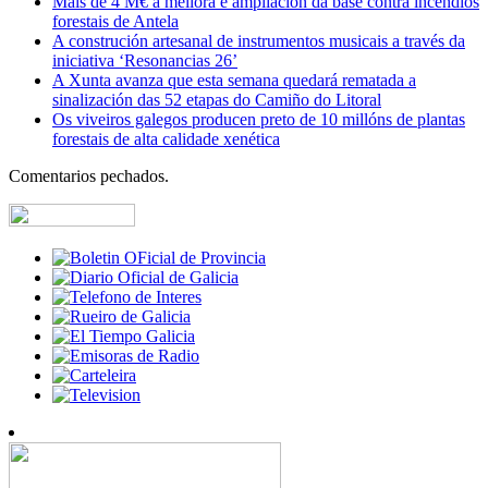
Máis de 4 M€ á mellora e ampliación da base contra incendios
forestais de Antela
A construción artesanal de instrumentos musicais a través da
iniciativa ‘Resonancias 26’
A Xunta avanza que esta semana quedará rematada a
sinalización das 52 etapas do Camiño do Litoral
Os viveiros galegos producen preto de 10 millóns de plantas
forestais de alta calidade xenética
Comentarios pechados.