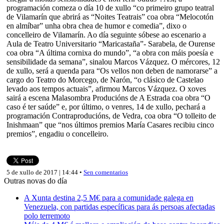
programación comeza o día 10 de xullo “co primeiro grupo teatral
de Vilamarín que abrirá as “Noites Teatrais” coa obra “Melocotón
en almíbar” unha obra chea de humor e comedia”, dixo o
concelleiro de Vilamarín. Ao día seguinte sóbese ao escenario a
Aula de Teatro Universitario “Maricastaña”- Sarabela, de Ourense
coa obra “A última cornixa do mundo”, “a obra con máis poesía e
sensibilidade da semana”, sinalou Marcos Vázquez. O mércores, 12
de xullo, será a quenda para “Os vellos non deben de namorarse” a
cargo do Teatro do Morcego, de Narón, “o clásico de Castelao
levado aos tempos actuais”, afirmou Marcos Vázquez. O xoves
sairá a escena Malasombra Producións de A Estrada coa obra “O
caso é ter saúde” e, por último, o venres, 14 de xullo, pechará a
programación Contraproducións, de Vedra, coa obra “O tolleito de
Inishmaan” que “nos últimos premios María Casares recibiu cinco
premios”, engadiu o concelleiro.
5 de xullo de 2017 | 14:44 •
Sen comentarios
Outras novas do día
A Xunta destina 2,5 M€ para a comunidade galega en
Venezuela, con partidas específicas para ás persoas afectadas
polo terremoto