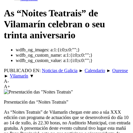
As “Noites Teatrais” de
Vilamarín celebran o seu
trinta aniversario
wdfb_og_images:
a:1:{i:0;s:0:"";}
wdfb_og_custom_name:
a:1:{i:0;s:0:"";}
wdfb_og_custom_value:
a:1:{i:0;s:0:"";}
PUBLICADO EN:
Noticias de Galicia
►
Calendario
►
Ourense
►
Vilamarín
▼
A-
A+
Presentación das “Noites Teatrais”
As “Noites Teatrais” de Vilamarín chegan este ano a súa XXX
edición cun programa de actuacións que se desenvolverá do día 10
ao 14 de xullo, ás 22.30 horas, no Auditorio Municipal, con entrada
gratuíta. A presentación deste evento cultural tivo lugar esta mañá