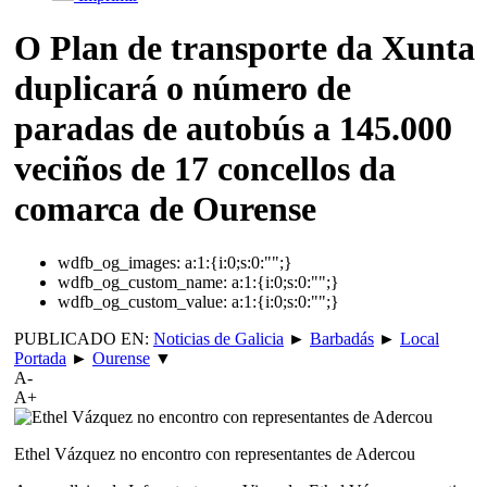
O Plan de transporte da Xunta
duplicará o número de
paradas de autobús a 145.000
veciños de 17 concellos da
comarca de Ourense
wdfb_og_images:
a:1:{i:0;s:0:"";}
wdfb_og_custom_name:
a:1:{i:0;s:0:"";}
wdfb_og_custom_value:
a:1:{i:0;s:0:"";}
PUBLICADO EN:
Noticias de Galicia
►
Barbadás
►
Local
Portada
►
Ourense
▼
A-
A+
Ethel Vázquez no encontro con representantes de Adercou