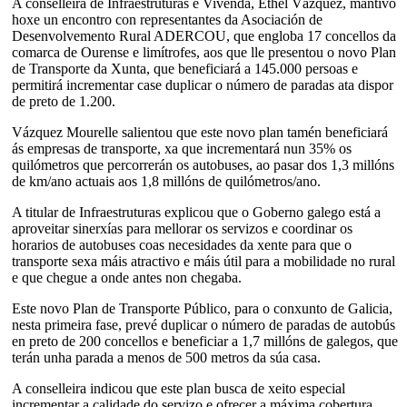
A conselleira de Infraestruturas e Vivenda, Ethel Vázquez, mantivo
hoxe un encontro con representantes da Asociación de
Desenvolvemento Rural ADERCOU, que engloba 17 concellos da
comarca de Ourense e limítrofes, aos que lle presentou o novo Plan
de Transporte da Xunta, que beneficiará a 145.000 persoas e
permitirá incrementar case duplicar o número de paradas ata dispor
de preto de 1.200.
Vázquez Mourelle salientou que este novo plan tamén beneficiará
ás empresas de transporte, xa que incrementará nun 35% os
quilómetros que percorrerán os autobuses, ao pasar dos 1,3 millóns
de km/ano actuais aos 1,8 millóns de quilómetros/ano.
A titular de Infraestruturas explicou que o Goberno galego está a
aproveitar sinerxías para mellorar os servizos e coordinar os
horarios de autobuses coas necesidades da xente para que o
transporte sexa máis atractivo e máis útil para a mobilidade no rural
e que chegue a onde antes non chegaba.
Este novo Plan de Transporte Público, para o conxunto de Galicia,
nesta primeira fase, prevé duplicar o número de paradas de autobús
en preto de 200 concellos e beneficiar a 1,7 millóns de galegos, que
terán unha parada a menos de 500 metros da súa casa.
A conselleira indicou que este plan busca de xeito especial
incrementar a calidade do servizo e ofrecer a máxima cobertura