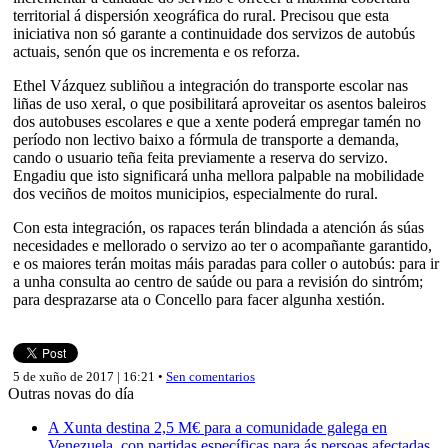
territorial á dispersión xeográfica do rural. Precisou que esta
iniciativa non só garante a continuidade dos servizos de autobús
actuais, senón que os incrementa e os reforza.
Ethel Vázquez subliñou a integración do transporte escolar nas
liñas de uso xeral, o que posibilitará aproveitar os asentos baleiros
dos autobuses escolares e que a xente poderá empregar tamén no
período non lectivo baixo a fórmula de transporte a demanda,
cando o usuario teña feita previamente a reserva do servizo.
Engadiu que isto significará unha mellora palpable na mobilidade
dos veciños de moitos municipios, especialmente do rural.
Con esta integración, os rapaces terán blindada a atención ás súas
necesidades e mellorado o servizo ao ter o acompañante garantido,
e os maiores terán moitas máis paradas para coller o autobús: para ir
a unha consulta ao centro de saúde ou para a revisión do sintróm;
para desprazarse ata o Concello para facer algunha xestión.
5 de xuño de 2017 | 16:21 •
Sen comentarios
Outras novas do día
A Xunta destina 2,5 M€ para a comunidade galega en
Venezuela, con partidas específicas para ás persoas afectadas