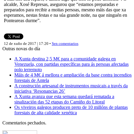
alcalde, Xosé Represas, asegurou que “estamos preparadas e
preparados para recibir a moitas persoas, mesmo máis das que xa
esperamos, nestas festas e na súa grande noite, na que ninguén en
Ponteareas durme”.
12 de xuño de 2017 | 17:20 •
Sen comentarios
Outras novas do día
A Xunta destina 2,5 M€ para a comunidade galega en
Venezuela, con partidas específicas para ás persoas afectadas
polo terremoto
Máis de 4 M€ á mellora e ampliación da base contra incendios
forestais de Antela
A construción artesanal de instrumentos musicais a través da
iniciativa ‘Resonancias 26’
A Xunta avanza que esta semana quedará rematada a
sinalización das 52 etapas do Camiño do Litoral
Os viveiros galegos producen preto de 10 millóns de plantas
forestais de alta calidade xenética
Comentarios pechados.