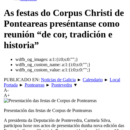
As festas do Corpus Christi de
Ponteareas preséntanse como
reunión “de cor, tradición e
historia”
wdfb_og_images:
a:1:{i:0;s:0:"";}
wdfb_og_custom_name:
a:1:{i:0;s:0:"";}
wdfb_og_custom_value:
a:1:{i:0;s:0:"";}
PUBLICADO EN:
Noticias de Galicia
►
Calendario
►
Local
Portada
►
Ponteareas
►
Pontevedra
▼
A-
A+
Presentación das festas de Corpus de Ponteareas
A presidenta da Deputación de Pontevedra, Carmela Silva,
participou hoxe nos actos de presentación dunha nova edición das