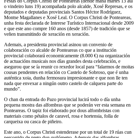
Festas do Corpus Christi de Ponteareas (dende mañá martes 13 ata
o vindeiro luns 19) acompañada polo alcalde, Xosé Represas, e os
deputados e deputadas provinciais Santos Héctor Rodríguez,
Montse Magallanes e Xosé Leal. O Corpus Christi de Ponteareas,
unha festa declarada de Interese Turístico Internacional desde 2009
e que este ano compre 160 anos (desde 1857) de tradición que se
veñen transmitindo de xeración en xeración.
Ademais, a presidenta provincial asinou un convenio de
colaboración co alcalde de Ponteareas co que a institución
provincial colaborará economicamente (8.000 €) na organización
de actuacións musicais nos días grandes desta celebración, e
asegurou que se ía reunir co rexedor local para “falarmos de moitas
cousas pendentes en relación co Castelo de Sobroso, que é unha
auténtica xoia, dunha fermosura impresionante e que non lle ten
nada que envexar a ningún outro castelo de calquera parte do
mundo”.
O chan da entrada do Pazo provincial lucirá todo o día unha
pequena mostra das alfombras que se poderán ver esta semana en
Ponteareas. O tapiz foi elaborado por dous alfombristas con
materiais como pétalos de caravel, rosa e hortensia, folla de
carqueixa ou casca de piñeiro.
Este ano, o Corpus Christi estenderase por un total de 19 rúas cun
percorrido de preto dun quilómetro. Ademais das alfombras