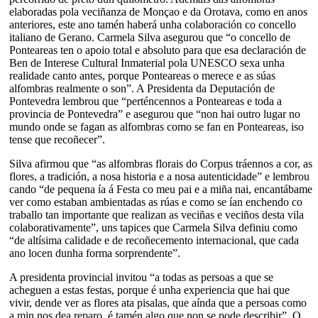
elaboradas pola veciñanza de Monçao e da Orotava, como en anos
anteriores, este ano tamén haberá unha colaboración co concello
italiano de Gerano. Carmela Silva asegurou que “o concello de
Ponteareas ten o apoio total e absoluto para que esa declaración de
Ben de Interese Cultural Inmaterial pola UNESCO sexa unha
realidade canto antes, porque Ponteareas o merece e as súas
alfombras realmente o son”. A Presidenta da Deputación de
Pontevedra lembrou que “perténcennos a Ponteareas e toda a
provincia de Pontevedra” e asegurou que “non hai outro lugar no
mundo onde se fagan as alfombras como se fan en Ponteareas, iso
tense que recoñecer”.
Silva afirmou que “as alfombras florais do Corpus tráennos a cor, as
flores, a tradición, a nosa historia e a nosa autenticidade” e lembrou
cando “de pequena ía á Festa co meu pai e a miña nai, encantábame
ver como estaban ambientadas as rúas e como se ían enchendo co
traballo tan importante que realizan as veciñas e veciños desta vila
colaborativamente”, uns tapices que Carmela Silva definiu como
“de altísima calidade e de recoñecemento internacional, que cada
ano locen dunha forma sorprendente”.
A presidenta provincial invitou “a todas as persoas a que se
acheguen a estas festas, porque é unha experiencia que hai que
vivir, dende ver as flores ata pisalas, que aínda que a persoas como
a min nos dea reparo, é tamén algo que non se pode describir”. O