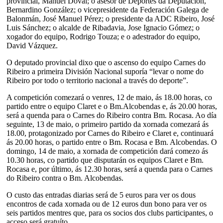
provincial, Manuel Doval; o asesor de Deportes da Deputación,
Bernardino González; o vicepresidente da Federación Galega de
Balonmán, José Manuel Pérez; o presidente da ADC Ribeiro, José
Luis Sánchez; o alcalde de Ribadavia, Jose Ignacio Gómez; o
xogador do equipo, Rodrigo Touza; e o adestrador do equipo,
David Vázquez.
O deputado provincial dixo que o ascenso do equipo Carnes do
Ribeiro a primeira División Nacional suporía “levar o nome do
Ribeiro por todo o territorio nacional a través do deporte”.
A competición comezará o venres, 12 de maio, ás 18.00 horas, co
partido entre o equipo Claret e o Bm.Alcobendas e, ás 20.00 horas,
será a quenda para o Carnes do Ribeiro contra Bm. Rocasa. Ao día
seguinte, 13 de maio, o primeiro partido da xornada comezará ás
18.00, protagonizado por Carnes do Ribeiro e Claret e, continuará
ás 20.00 horas, o partido entre o Bm. Rocasa e Bm. Alcobendas. O
domingo, 14 de maio, a xornada de competición dará comezo ás
10.30 horas, co partido que disputarán os equipos Claret e Bm.
Rocasa e, por último, ás 12.30 horas, será a quenda para o Carnes
do Ribeiro contra o Bm. Alcobendas.
O custo das entradas diarias será de 5 euros para ver os dous
encontros de cada xornada ou de 12 euros dun bono para ver os
seis partidos mentres que, para os socios dos clubs participantes, o
acceso será gratuíto.