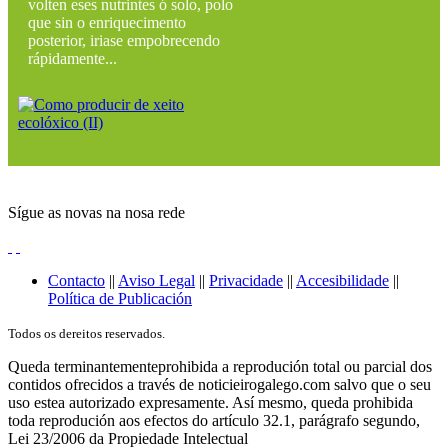
volten eses nutrintes ó solo, polo
que sin o enriquecimento
posterior, iriase empobrecendo
rápidamente...
Sígue as novas na nosa rede
Contacto
||
Aviso Legal
||
Privacidade
||
Accesibilidade
||
Política de Publicación
Todos os dereitos reservados.
Queda terminantementeprohibida a reprodución total ou parcial dos
contidos ofrecidos a través de noticieirogalego.com salvo que o seu
uso estea autorizado expresamente. Así mesmo, queda prohibida
toda reprodución aos efectos do artículo 32.1, parágrafo segundo,
Lei 23/2006 da Propiedade Intelectual