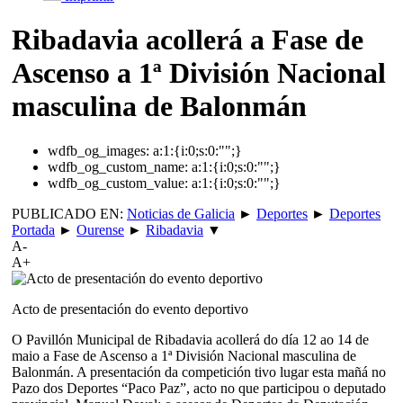
Ribadavia acollerá a Fase de
Ascenso a 1ª División Nacional
masculina de Balonmán
wdfb_og_images:
a:1:{i:0;s:0:"";}
wdfb_og_custom_name:
a:1:{i:0;s:0:"";}
wdfb_og_custom_value:
a:1:{i:0;s:0:"";}
PUBLICADO EN:
Noticias de Galicia
►
Deportes
►
Deportes
Portada
►
Ourense
►
Ribadavia
▼
A-
A+
Acto de presentación do evento deportivo
O Pavillón Municipal de Ribadavia acollerá do día 12 ao 14 de
maio a Fase de Ascenso a 1ª División Nacional masculina de
Balonmán. A presentación da competición tivo lugar esta mañá no
Pazo dos Deportes “Paco Paz”, acto no que participou o deputado