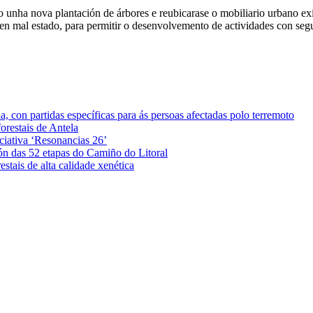
 unha nova plantación de árbores e reubicarase o mobiliario urbano ex
 en mal estado, para permitir o desenvolvemento de actividades con seg
 con partidas específicas para ás persoas afectadas polo terremoto
orestais de Antela
iciativa ‘Resonancias 26’
ón das 52 etapas do Camiño do Litoral
stais de alta calidade xenética