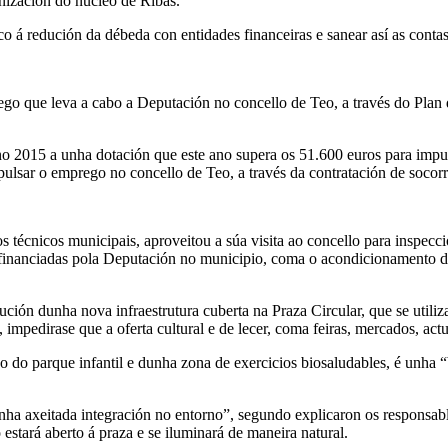
anización do núcleo de Ribas.
á redución da débeda con entidades financeiras e sanear así as contas
rego que leva a cabo a Deputación no concello de Teo, a través do Pla
o 2015 a unha dotación que este ano supera os 51.600 euros para impu
sar o emprego no concello de Teo, a través da contratación de socorris
técnicos municipais, aproveitou a súa visita ao concello para inspecci
s financiadas pola Deputación no municipio, coma o acondicionamento d
ción dunha nova infraestrutura cuberta na Praza Circular, que se utiliz
impedirase que a oferta cultural e de lecer, coma feiras, mercados, actu
 do parque infantil e dunha zona de exercicios biosaludables, é unha 
unha axeitada integración no entorno”, segundo explicaron os responsable
 estará aberto á praza e se iluminará de maneira natural.