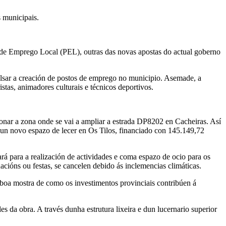
 municipais.
n de Emprego Local (PEL), outras das novas apostas do actual goberno
lsar a creación de postos de emprego no municipio. Asemade, a
tas, animadores culturais e técnicos deportivos.
onar a zona onde se vai a ampliar a estrada DP8202 en Cacheiras. Así
un novo espazo de lecer en Os Tilos, financiado con 145.149,72
ará para a realización de actividades e coma espazo de ocio para os
acións ou festas, se cancelen debido ás inclemencias climáticas.
“boa mostra de como os investimentos provinciais contribúen á
s da obra. A través dunha estrutura lixeira e dun lucernario superior