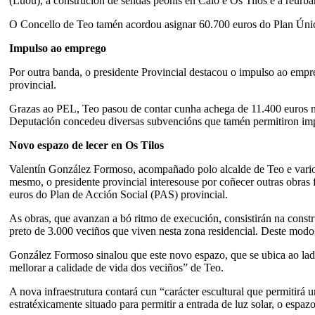
(Luou), a construción de sendas peonís en Calo e Os Tilos e a reurb
O Concello de Teo tamén acordou asignar 60.700 euros do Plan Único 
Impulso ao emprego
Por outra banda, o presidente Provincial destacou o impulso ao emp
provincial.
Grazas ao PEL, Teo pasou de contar cunha achega de 11.400 euros n
Deputación concedeu diversas subvencións que tamén permitiron impul
Novo espazo de lecer en Os Tilos
Valentín González Formoso, acompañado polo alcalde de Teo e varios 
mesmo, o presidente provincial interesouse por coñecer outras obra
euros do Plan de Acción Social (PAS) provincial.
As obras, que avanzan a bó ritmo de execución, consistirán na constru
preto de 3.000 veciños que viven nesta zona residencial. Deste modo, 
González Formoso sinalou que este novo espazo, que se ubica ao lado
mellorar a calidade de vida dos veciños” de Teo.
A nova infraestrutura contará cun “carácter escultural que permitirá 
estratéxicamente situado para permitir a entrada de luz solar, o espazo