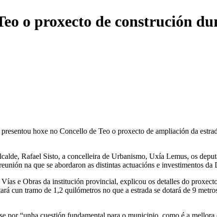
eo o proxecto de construción du
resentou hoxe no Concello de Teo o proxecto de ampliación da estrada
o alcalde, Rafael Sisto, a concelleira de Urbanismo, Uxía Lemus, os d
eunión na que se abordaron as distintas actuacións e investimentos da
s e Obras da institución provincial, explicou os detalles do proxecto
rá cun tramo de 1,2 quilómetros no que a estrada se dotará de 9 metros
se por “unha cuestión fundamental para o municipio, como é a mellora d