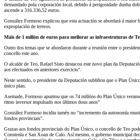
demandado pola corporación local, debido á perigosidade dunha dobre
ascende a 316.336,52 euros.
González Formoso explicou que esta actuación se abordará á maior br
expropiación de terreos.
Máis de 1 millón de euros para mellorar as infraestruturas de T
Outro dos temas que se abordaron durante a reunión entre o president
concello este ano.
O alcalde de Teo, Rafael Sisto destacou este novo plan da Deputaci
aos efectuados en anteriores exercicio”.
Neste sentido, o presidente da Deputación subliñou que o Plan Único
único plan.
Asemade, Formoso apuntou que os 74 millóns do Plan Único veranse
ritmo inversor impulsado nos últimos dous anos”
González Formoso incidiu tamén no “incremento da autonomía municip
fondos provinciais”.
Grazas aos fondos provinciais do Plan Único, o concello de Teo pode
Constenla e San Xoan de Calo. Así mesmo, o goberno municipal decid