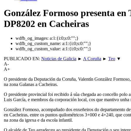
González Formoso presenta en T
DP8202 en Cacheiras
wdfb_og_images:
a:1:{i:0;s:0:"";}
wdfb_og_custom_name:
a:1:{i:0;s:0:"";}
wdfb_og_custom_value:
a:1:{i:0;s:0:"";}
PUBLICADO EN:
Noticias de Galicia
►
A Coruña
►
Teo
▼
A-
A+
O presidente da Deputación da Coruña, Valentín González Formoso, p
na zona Galanas a Cacheiras.
O presidente provincial foi recibido á súa chegada ao concello pol
Luis García, e membros da corporación local, cos que mantivo unha r
González Formoso, acompañado dos enxeñeiros do departamento de Vía
en Cacheiras, entre os puntos quilométricos 3+000 e 4+240, que conta
na zona da igrexa e da escola infantil.
O alcalde de Teo agradeceu ao presidente da Deputación o seu intere