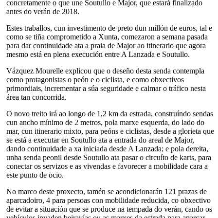
concretamente o que une Soutullo e Major, que estará finalizado
antes do verán de 2018.
Estes traballos, cun investimento de preto dun millón de euros, tal e
como se tiña comprometido a Xunta, comezaron a semana pasada
para dar continuidade ata a praia de Major ao itinerario que agora
mesmo está en plena execución entre A Lanzada e Soutullo.
Vázquez Mourelle explicou que o deseño desta senda contempla
como protagonistas o peón e o ciclista, e como obxectivos
primordiais, incrementar a súa seguridade e calmar o tráfico nesta
área tan concorrida.
O novo treito irá ao longo de 1,2 km da estrada, construíndo sendas
cun ancho mínimo de 2 metros, pola marxe esquerda, do lado do
mar, cun itinerario mixto, para peóns e ciclistas, desde a glorieta que
se está a executar en Soutullo ata a entrada do areal de Major,
dando continuidade a xa iniciada desde A Lanzada; e pola dereita,
unha senda peonil desde Soutullo ata pasar o circuíto de karts, para
conectar os servizos e as vivendas e favorecer a mobilidade cara a
este punto de ocio.
No marco deste proxecto, tamén se acondicionarán 121 prazas de
aparcadoiro, 4 para persoas con mobilidade reducida, co obxectivo
de evitar a situación que se produce na tempada do verán, cando os
vehículos invaden beiravías ou as marxes da estrada para aparcar.