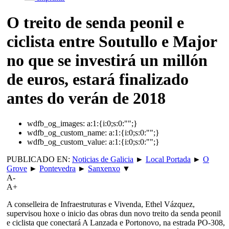
O treito de senda peonil e
ciclista entre Soutullo e Major
no que se investirá un millón
de euros, estará finalizado
antes do verán de 2018
wdfb_og_images:
a:1:{i:0;s:0:"";}
wdfb_og_custom_name:
a:1:{i:0;s:0:"";}
wdfb_og_custom_value:
a:1:{i:0;s:0:"";}
PUBLICADO EN:
Noticias de Galicia
►
Local Portada
►
O
Grove
►
Pontevedra
►
Sanxenxo
▼
A-
A+
A conselleira de Infraestruturas e Vivenda, Ethel Vázquez,
supervisou hoxe o inicio das obras dun novo treito da senda peonil
e ciclista que conectará A Lanzada e Portonovo, na estrada PO-308,