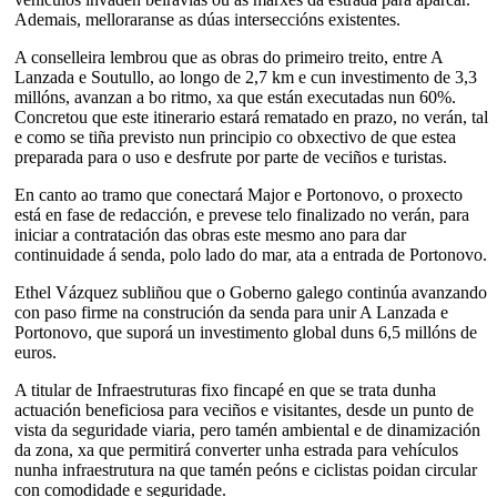
Ademais, melloraranse as dúas interseccións existentes.
A conselleira lembrou que as obras do primeiro treito, entre A
Lanzada e Soutullo, ao longo de 2,7 km e cun investimento de 3,3
millóns, avanzan a bo ritmo, xa que están executadas nun 60%.
Concretou que este itinerario estará rematado en prazo, no verán, tal
e como se tiña previsto nun principio co obxectivo de que estea
preparada para o uso e desfrute por parte de veciños e turistas.
En canto ao tramo que conectará Major e Portonovo, o proxecto
está en fase de redacción, e prevese telo finalizado no verán, para
iniciar a contratación das obras este mesmo ano para dar
continuidade á senda, polo lado do mar, ata a entrada de Portonovo.
Ethel Vázquez subliñou que o Goberno galego continúa avanzando
con paso firme na construción da senda para unir A Lanzada e
Portonovo, que suporá un investimento global duns 6,5 millóns de
euros.
A titular de Infraestruturas fixo fincapé en que se trata dunha
actuación beneficiosa para veciños e visitantes, desde un punto de
vista da seguridade viaria, pero tamén ambiental e de dinamización
da zona, xa que permitirá converter unha estrada para vehículos
nunha infraestrutura na que tamén peóns e ciclistas poidan circular
con comodidade e seguridade.