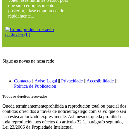
volten eses nutrintes ó solo, polo
que sin o enriquecimento
posterior, iriase empobrecendo
rápidamente...
Sígue as novas na nosa rede
Contacto
||
Aviso Legal
||
Privacidade
||
Accesibilidade
||
Política de Publicación
Todos os dereitos reservados.
Queda terminantementeprohibida a reprodución total ou parcial dos
contidos ofrecidos a través de noticieirogalego.com salvo que o seu
uso estea autorizado expresamente. Así mesmo, queda prohibida
toda reprodución aos efectos do artículo 32.1, parágrafo segundo,
Lei 23/2006 da Propiedade Intelectual