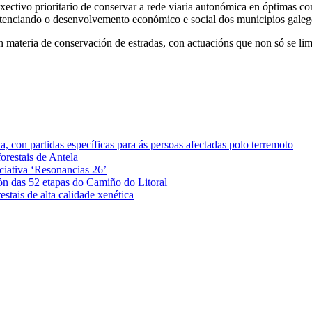
ectivo prioritario de conservar a rede viaria autonómica en óptimas con
otenciando o desenvolvemento económico e social dos municipios galeg
 en materia de conservación de estradas, con actuacións que non só se li
 con partidas específicas para ás persoas afectadas polo terremoto
orestais de Antela
iciativa ‘Resonancias 26’
ón das 52 etapas do Camiño do Litoral
stais de alta calidade xenética