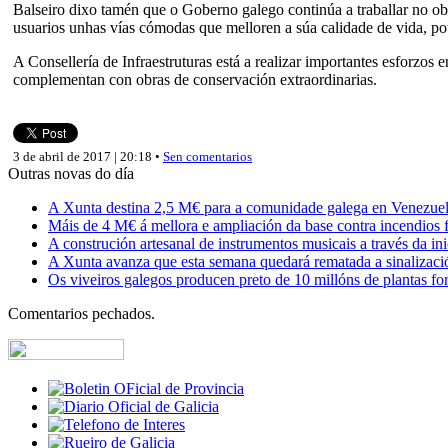
Balseiro dixo tamén que o Goberno galego continúa a traballar no obx
usuarios unhas vías cómodas que melloren a súa calidade de vida, p
A Consellería de Infraestruturas está a realizar importantes esforzos
complementan con obras de conservación extraordinarias.
3 de abril de 2017 | 20:18 •
Sen comentarios
Outras novas do día
A Xunta destina 2,5 M€ para a comunidade galega en Venezuela,
Máis de 4 M€ á mellora e ampliación da base contra incendios f
A construción artesanal de instrumentos musicais a través da in
A Xunta avanza que esta semana quedará rematada a sinalizaci
Os viveiros galegos producen preto de 10 millóns de plantas fore
Comentarios pechados.