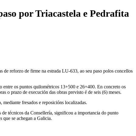
paso por Triacastela e Pedrafita
as de reforzo de firme na estrada LU-633, ao seu paso polos concellos
ado entre os puntos quilométricos 13+500 e 26+400. En concreto os
as o prazo de execución das obras previsto é de seis (6) meses.
, mediante fresados e reposicións localizadas.
s de técnicos da Consellería, significou a importancia do punto
as que se achegan a Galicia.