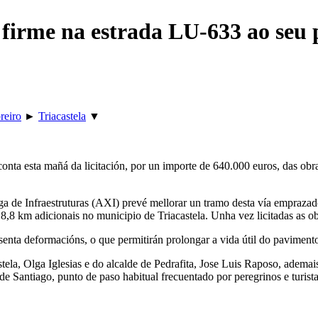
e firme na estrada LU-633 ao seu 
reiro
►
Triacastela
▼
onta esta mañá da licitación, por un importe de 640.000 euros, das obr
ega de Infraestruturas (AXI) prevé mellorar un tramo desta vía empraz
,8 km adicionais no municipio de Triacastela. Unha vez licitadas as obr
senta deformacións, o que permitirán prolongar a vida útil do pavimento
tela, Olga Iglesias e do alcalde de Pedrafita, Jose Luis Raposo, ademai
de Santiago, punto de paso habitual frecuentado por peregrinos e turist