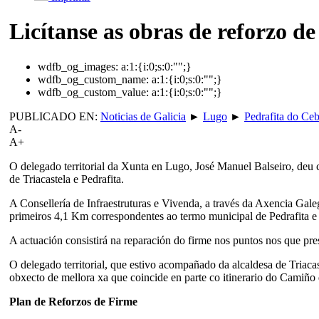
Licítanse as obras de reforzo d
wdfb_og_images:
a:1:{i:0;s:0:"";}
wdfb_og_custom_name:
a:1:{i:0;s:0:"";}
wdfb_og_custom_value:
a:1:{i:0;s:0:"";}
PUBLICADO EN:
Noticias de Galicia
►
Lugo
►
Pedrafita do Ceb
A-
A+
O delegado territorial da Xunta en Lugo, José Manuel Balseiro, deu c
de Triacastela e Pedrafita.
A Consellería de Infraestruturas e Vivenda, a través da Axencia Gal
primeiros 4,1 Km correspondentes ao termo municipal de Pedrafita e 8
A actuación consistirá na reparación do firme nos puntos nos que pre
O delegado territorial, que estivo acompañado da alcaldesa de Triacas
obxecto de mellora xa que coincide en parte co itinerario do Camiño 
Plan de Reforzos de Firme