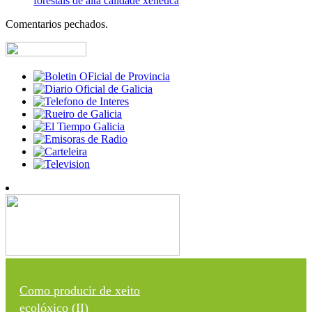
forestais de alta calidade xenética
Comentarios pechados.
Como producir de xeito
ecolóxico (II)