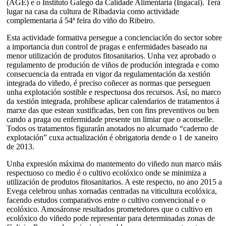
(AGE) e o Instituto Galego da Calidade Alimentaria (Ingacal). Terá
lugar na casa da cultura de Ribadavia como actividade
complementaria á 54ª feira do viño do Ribeiro.
Esta actividade formativa persegue a concienciación do sector sobre
a importancia dun control de pragas e enfermidades baseado na
menor utilización de produtos fitosanitarios. Unha vez aprobado o
regulamento de produción de viños de produción integrada e como
consecuencia da entrada en vigor da regulamentación da xestión
integrada do viñedo, é preciso coñecer as normas que perseguen
unha explotación sostible e respectuosa dos recursos. Así, no marco
da xestión integrada, prohíbese aplicar calendarios de tratamentos á
marxe das que estean xustificadas, ben con fins preventivos ou ben
cando a praga ou enfermidade presente un limiar que o aconselle.
Todos os tratamentos figurarán anotados no alcumado “caderno de
explotación” cuxa actualización é obrigatoria dende o 1 de xaneiro
de 2013.
Unha expresión máxima do mantemento do viñedo nun marco máis
respectuoso co medio é o cultivo ecolóxico onde se minimiza a
utilización de produtos fitosanitarios. A este respecto, no ano 2015 a
Evega celebrou unhas xornadas centradas na viticultura ecolóxica,
facendo estudos comparativos entre o cultivo convencional e o
ecolóxico. Amosáronse resultados prometedores que o cultivo en
ecolóxico do viñedo pode representar para determinadas zonas de