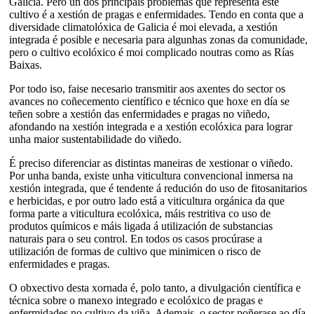
Galicia. Pero un dos principais problemas que representa este
cultivo é a xestión de pragas e enfermidades. Tendo en conta que a
diversidade climatolóxica de Galicia é moi elevada, a xestión
integrada é posible e necesaria para algunhas zonas da comunidade,
pero o cultivo ecolóxico é moi complicado noutras como as Rías
Baixas.
Por todo iso, faise necesario transmitir aos axentes do sector os
avances no coñecemento científico e técnico que hoxe en día se
teñen sobre a xestión das enfermidades e pragas no viñedo,
afondando na xestión integrada e a xestión ecolóxica para lograr
unha maior sustentabilidade do viñedo.
É preciso diferenciar as distintas maneiras de xestionar o viñedo.
Por unha banda, existe unha viticultura convencional inmersa na
xestión integrada, que é tendente á redución do uso de fitosanitarios
e herbicidas, e por outro lado está a viticultura orgánica da que
forma parte a viticultura ecolóxica, máis restritiva co uso de
produtos químicos e máis ligada á utilización de substancias
naturais para o seu control. En todos os casos procúrase a
utilización de formas de cultivo que minimicen o risco de
enfermidades e pragas.
O obxectivo desta xornada é, polo tanto, a divulgación científica e
técnica sobre o manexo integrado e ecolóxico de pragas e
enfermidades no cultivo da viña. Ademais, o sector poñerase ao día