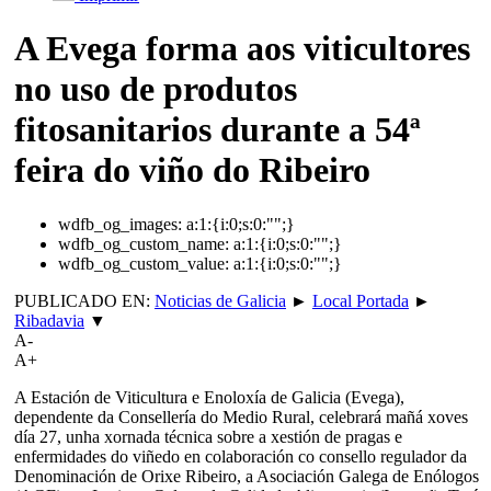
A Evega forma aos viticultores
no uso de produtos
fitosanitarios durante a 54ª
feira do viño do Ribeiro
wdfb_og_images:
a:1:{i:0;s:0:"";}
wdfb_og_custom_name:
a:1:{i:0;s:0:"";}
wdfb_og_custom_value:
a:1:{i:0;s:0:"";}
PUBLICADO EN:
Noticias de Galicia
►
Local Portada
►
Ribadavia
▼
A-
A+
A Estación de Viticultura e Enoloxía de Galicia (Evega),
dependente da Consellería do Medio Rural, celebrará mañá xoves
día 27, unha xornada técnica sobre a xestión de pragas e
enfermidades do viñedo en colaboración co consello regulador da
Denominación de Orixe Ribeiro, a Asociación Galega de Enólogos