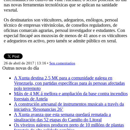
nas novas ferramentas tecnolóxicas que se aplican na sanidade
vexetal.
Os destinatarios son viticultores, adegueiros, enólogos, persoal
técnico de empresas vitivinícolas, de consellos reguladores, de
oficinas comarcais agrarias, persoal investigador e estudantes. Con
especial fincapé aos mozos/as de menos de 41 anos e os viticultores
e adegueiros en activo, pero tamén se admite público en xeral.
26 de abril de 2017 | 13:16 •
Sen comentarios
Outras novas do día
A Xunta destina 2,5 M€ para a comunidade galega en
Venezuela, con partidas específicas para ás persoas afectadas
polo terremoto
Máis de 4 M€ á mellora e ampliación da base contra incendios
forestais de Antela
A construción artesanal de instrumentos musicais a través da
iniciativa ‘Resonancias 26’
A Xunta avanza que esta semana quedará rematada a
sinalización das 52 etapas do Camiño do Litoral
Os viveiros galegos producen preto de 10 millóns de plantas