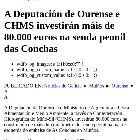
A Deputación de Ourense e
CHMS investirán máis de
80.000 euros na senda peonil
das Conchas
wdfb_og_images:
a:1:{i:0;s:0:"";}
wdfb_og_custom_name:
a:1:{i:0;s:0:"";}
wdfb_og_custom_value:
a:1:{i:0;s:0:"";}
PUBLICADO EN:
Noticias de Galicia
►
Muíños
►
Ourense
▼
A-
A+
A Deputación de Ourense e o Ministerio de Agricultura e Pesca,
Alimentación e Medio Ambiente, a través da Confederación
Hidrográfica do Miño-Sil (CHMS), investirán 80.000 euros na
construción de máis dun quilómetro de senda peonil na marxe
esquerda do embalse de As Conchas en Muíños.