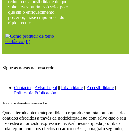
reducimos a posibilidade de que
volten eses nutrintes ó solo, polo
que sin o enriquecimento
posterior, iriase empobrecendo
rápidamente...
Sígue as novas na nosa rede
Contacto
||
Aviso Legal
||
Privacidade
||
Accesibilidade
||
Política de Publicación
Todos os dereitos reservados.
Queda terminantementeprohibida a reprodución total ou parcial dos
contidos ofrecidos a través de noticieirogalego.com salvo que o seu
uso estea autorizado expresamente. Así mesmo, queda prohibida
toda reprodución aos efectos do artículo 32.1, parágrafo segundo,