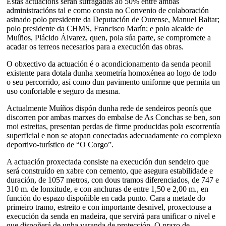
Estas actuacións serán sufragadas ao 50% entre ambas
administracións tal e como consta no Convenio de colaboración
asinado polo presidente da Deputación de Ourense, Manuel Baltar;
polo presidente da CHMS, Francisco Marín; e polo alcalde de
Muíños, Plácido Álvarez, quen, pola súa parte, se compromete a
acadar os terreos necesarios para a execución das obras.
O obxectivo da actuación é o acondicionamento da senda peonil
existente para dotala dunha xeometría homoxénea ao logo de todo
o seu percorrido, así como dun pavimento uniforme que permita un
uso confortable e seguro da mesma.
Actualmente Muíños dispón dunha rede de sendeiros peonís que
discorren por ambas marxes do embalse de As Conchas se ben, son
moi estreitas, presentan perdas de firme producidas pola escorrentía
superficial e non se atopan conectadas adecuadamente co complexo
deportivo-turístico de “O Corgo”.
A actuación proxectada consiste na execución dun sendeiro que
será construído en xabre con cemento, que asegura estabilidade e
duración, de 1057 metros, con dous tramos diferenciados, de 747 e
310 m. de lonxitude, e con anchuras de entre 1,50 e 2,00 m., en
función do espazo dispoñible en cada punto. Cara a metade do
primeiro tramo, estreito e con importante desnivel, proxectouse a
execución da senda en madeira, que servirá para unificar o nivel e
que dispoñerá de unha varanda de protección. O prazo de