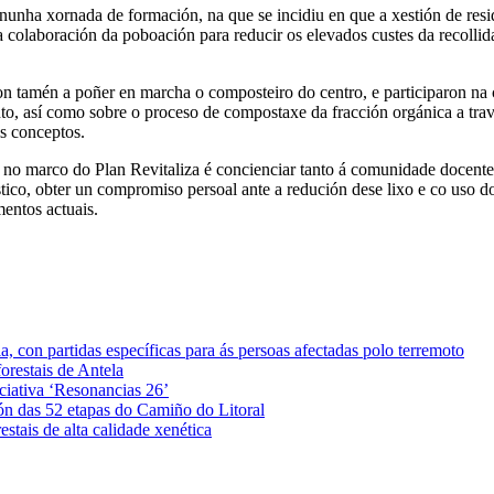
 nunha xornada de formación, na que se incidiu en que a xestión de resi
 colaboración da poboación para reducir os elevados custes da recollid
on tamén a poñer en marcha o composteiro do centro, e participaron na
ento, así como sobre o proceso de compostaxe da fracción orgánica a t
is conceptos.
no marco do Plan Revitaliza é concienciar tanto á comunidade docent
stico, obter un compromiso persoal ante a redución dese lixo e co uso
mentos actuais.
 con partidas específicas para ás persoas afectadas polo terremoto
orestais de Antela
iciativa ‘Resonancias 26’
ón das 52 etapas do Camiño do Litoral
stais de alta calidade xenética