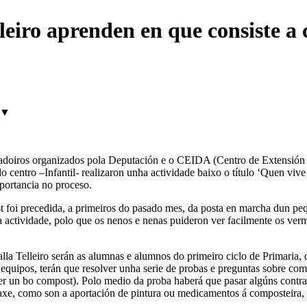
lleiro aprenden en que consiste 
▼
bradoiros organizados pola Deputación e o CEIDA (Centro de Extensión 
centro –Infantil- realizaron unha actividade baixo o título ‘Quen vive 
portancia no proceso.
st foi precedida, a primeiros do pasado mes, da posta en marcha dun p
 actividade, polo que os nenos e nenas puideron ver facilmente os ver
a Telleiro serán as alumnas e alumnos do primeiro ciclo de Primaria, qu
quipos, terán que resolver unha serie de probas e preguntas sobre com
er un bo compost). Polo medio da proba haberá que pasar algúns contra
staxe, como son a aportación de pintura ou medicamentos á composteira