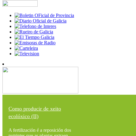
Como producir de xeito
ecolóxico (II)
A fertilización é a reposición dos
nutrintes que as plantas extraen