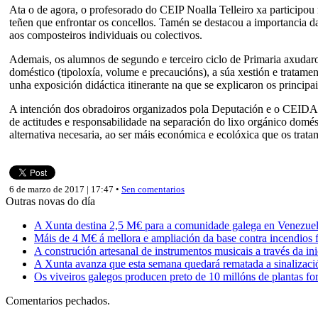
Ata o de agora, o profesorado do CEIP Noalla Telleiro xa participou
teñen que enfrontar os concellos. Tamén se destacou a importancia da
aos composteiros individuais ou colectivos.
Ademais, os alumnos de segundo e terceiro ciclo de Primaria axudar
doméstico (tipoloxía, volume e precaucións), a súa xestión e tratam
unha exposición didáctica itinerante na que se explicaron os principa
A intención dos obradoiros organizados pola Deputación e o CEIDA 
de actitudes e responsabilidade na separación do lixo orgánico domé
alternativa necesaria, ao ser máis económica e ecolóxica que os trata
6 de marzo de 2017 | 17:47 •
Sen comentarios
Outras novas do día
A Xunta destina 2,5 M€ para a comunidade galega en Venezuela,
Máis de 4 M€ á mellora e ampliación da base contra incendios f
A construción artesanal de instrumentos musicais a través da in
A Xunta avanza que esta semana quedará rematada a sinalizaci
Os viveiros galegos producen preto de 10 millóns de plantas fore
Comentarios pechados.