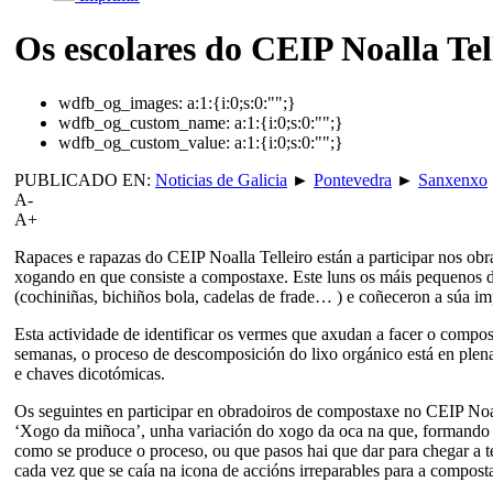
Os escolares do CEIP Noalla Te
wdfb_og_images:
a:1:{i:0;s:0:"";}
wdfb_og_custom_name:
a:1:{i:0;s:0:"";}
wdfb_og_custom_value:
a:1:{i:0;s:0:"";}
PUBLICADO EN:
Noticias de Galicia
►
Pontevedra
►
Sanxenxo
A-
A+
Rapaces e rapazas do CEIP Noalla Telleiro están a participar nos o
xogando en que consiste a compostaxe. Este luns os máis pequenos do 
(cochiniñas, bichiños bola, cadelas de frade… ) e coñeceron a súa im
Esta actividade de identificar os vermes que axudan a facer o compo
semanas, o proceso de descomposición do lixo orgánico está en plena
e chaves dicotómicas.
Os seguintes en participar en obradoiros de compostaxe no CEIP Noall
‘Xogo da miñoca’, unha variación do xogo da oca na que, formando e
como se produce o proceso, ou que pasos hai que dar para chegar a t
cada vez que se caía na icona de accións irreparables para a compo