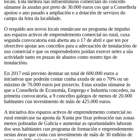
locais. Esta mellora nas infraestruturas comerciais do concello
súmanse ás axudas por preto de 30.000 euros cos que a Consellería
apoiou o ano pasado a ampliación e a dotación de servizos do
campo da feira da localidade.
O respaldo aos novos locais enmárcase no programa de impulso
aos espazos activos de emprendemento comercial no rural, cuxa
segunda convocatoria está aberta ata o 17 de abril e que ten por
obxectivo apoiar aos concellos para a adecuación de instalacións de
uso comercial e que os emprendedores poidan exercer neles a súa
actividade tanto en prazas de abastos como noutro tipo de
instalacións.
En 2017 está previsto destinar un total de 600.000 euros a
iniciativas que poderán contar cunha axuda de ata o 70% ou un
máximo de 70.000 euros por proxecto. Estas axudas súmanse ás
que a Consellería de Economía, Emprego e Industria concedeu, na
primeira convocatoria, a 9 concellos galegos de menos de 20.000
habitantes cun investimento de máis de 425.000 euros.
A iniciativa dos espazos activos de emprendemento comercial no
rural enmárcase na aposta da Xunta por fixar poboación nas zonas
menos poboadas de Galicia e aumentar as oportunidades laborais
dos seus habitantes cun programa de formación e emprendemento
nestas áreas que conta cun investimento de máis de 30 millóns de