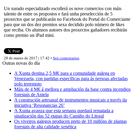
Un xurado especializado escollerá os nove comercios con máis
talento de entre os propostos e fará unha preselección de 5
proxectos que se publicarán no Facebook do Portal do Comerciante
para que un dos dez premios sexa decidido polo número de likes
que reciba. Os alumnos autores dos proxectos gañadores recibirán
como premio un iPad mini.
28 de marzo de 2017 | 17:42 •
Sen comentarios
Outras novas do día
A Xunta destina 2,5 M€ para a comunidade galega en
Venezuela, con partidas específicas para ás persoas afectadas
polo terremoto
Máis de 4 M€ á mellora e ampliación da base contra incendios
forestais de Antela
A construción artesanal de instrumentos musicais a través da
iniciativa ‘Resonancias 26’
A Xunta avanza que esta semana quedará rematada a
sinalización das 52 etapas do Camiño do Litoral
Os viveiros galegos producen preto de 10 millóns de plantas
forestais de alta calidade xenética