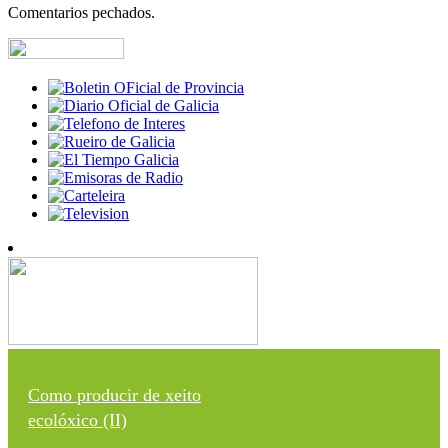
Comentarios pechados.
Como producir de xeito
ecolóxico (II)