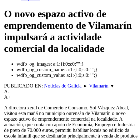
O novo espazo activo de
emprendemento de Vilamarín
impulsará a actividade
comercial da localidade
wdfb_og_images:
a:1:{i:0;s:0:"";}
wdfb_og_custom_name:
a:1:{i:0;s:0:"";}
wdfb_og_custom_value:
a:1:{i:0;s:0:"";}
PUBLICADO EN:
Noticias de Galicia
►
Vilamarín
▼
A-
A+
A directora xeral de Comercio e Consumo, Sol Vázquez Abeal,
visitou esta mañá no municipio ourensán de Vilamarín o novo
espazo activo de emprendemento comercial na localidade. A
actuación, que conta cun apoio de Economía, Emprego e Industria
de preto de 70.000 euros, permitiu habilitar locais no edificio da
escola infantil que se destinarán principalmente á venda de produtos