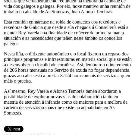
sociais que verdadeiramente redunden na mellora da calidade de
vida dos galegos e galegas. Por elo, hoxe mantivo unha reunión de
traballo co alcalde de As Somozas, Juan Alonso Tembrás.
Esta reunión enmárcase na rolda de contactos cos rexedores e
rexedoras de Galicia que desde a súa chegada á Consellería está a
manter Rey Varela coa finalidade de coñecer de primeira man a
situación e as necesidades que teñen neste ámbito os concellos
galegos.
Nesta liña, o dirixente autonómico e o local fixeron un repaso dos
principais programas e infraestruturas en materia social que se están
a desenvolver na localidade coruñesa. Así, lembraron o incremento
de 206 horas mensuais no Servizo de axuda no fogar dependencia,
grazas ao cal se está a prestar 8.124 horas anuais de servizo a quen
máis o precisa.
Así mesmo, Rey Varela e Alonso Tembrás tamén abordaron a
posibilidade de explorar novas vías de colaboración tanto en
materia de atención á infancia como de maiores para a mellora da
carteira de servizos sociais que existe na actualidade en As
Somozas.