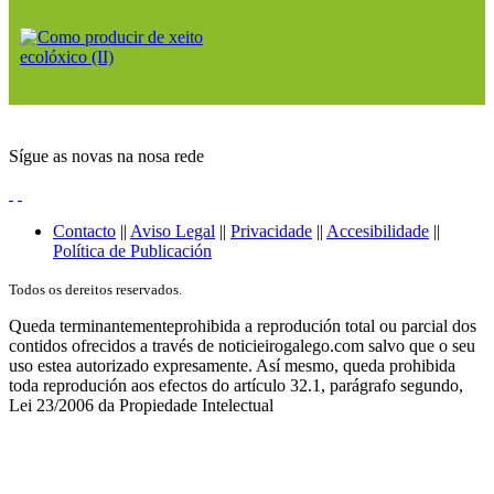
Sígue as novas na nosa rede
Contacto
||
Aviso Legal
||
Privacidade
||
Accesibilidade
||
Política de Publicación
Todos os dereitos reservados.
Queda terminantementeprohibida a reprodución total ou parcial dos
contidos ofrecidos a través de noticieirogalego.com salvo que o seu
uso estea autorizado expresamente. Así mesmo, queda prohibida
toda reprodución aos efectos do artículo 32.1, parágrafo segundo,
Lei 23/2006 da Propiedade Intelectual