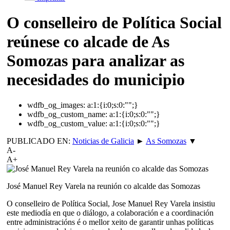
O conselleiro de Política Social
reúnese co alcade de As
Somozas para analizar as
necesidades do municipio
wdfb_og_images:
a:1:{i:0;s:0:"";}
wdfb_og_custom_name:
a:1:{i:0;s:0:"";}
wdfb_og_custom_value:
a:1:{i:0;s:0:"";}
PUBLICADO EN:
Noticias de Galicia
►
As Somozas
▼
A-
A+
José Manuel Rey Varela na reunión co alcalde das Somozas
O conselleiro de Política Social, Jose Manuel Rey Varela insistiu
este mediodía en que o diálogo, a colaboración e a coordinación
entre administracións é o mellor xeito de garantir unhas políticas