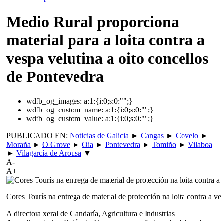
Medio Rural proporciona
material para a loita contra a
vespa velutina a oito concellos
de Pontevedra
wdfb_og_images:
a:1:{i:0;s:0:"";}
wdfb_og_custom_name:
a:1:{i:0;s:0:"";}
wdfb_og_custom_value:
a:1:{i:0;s:0:"";}
PUBLICADO EN:
Noticias de Galicia
►
Cangas
►
Covelo
►
Moraña
►
O Grove
►
Oia
►
Pontevedra
►
Tomiño
►
Vilaboa
►
Vilagarcía de Arousa
▼
A-
A+
Cores Tourís na entrega de material de protección na loita contra a v
A directora xeral de Gandaría, Agricultura e Industrias