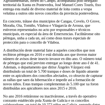
Agroalimentarias, Belén do Campo, acompañada polo delegado
territorial da Xunta en Pontevedra, José Manuel Cores Tourís, fixo
entrega esta mañá de diverso material de loita contra a vespa
velutina a outros oito novos concellos da provincia pontevedresa.
En concreto, trátase dos municipios de Cangas, Covelo, O Grove,
Moraña, Oia, Tomiño, Vilaboa e Vilagarcía de Arousa, que
estiveron representados no acto por responsables e técnicos
municipais, en especial da área de Emerxencias. Facilitáronse oito
pértegas, unha a cada un, así como dous traxes especiais de
protección para o concello de Vilaboa.
A distribución deste material faise a aqueles concellos que non
recibiron pértegas en 2016 e está dirixida aos que tiveron maior
número de avisos deste insecto invasor en dito ano. O número total
de pértegas que está previsto entregar ao longo deste ano é de 41.
Ademais, o departamento que dirixe Ángeles Vázquez está
distribuíndo un total de 5.700 trampas e doses de líquido atraente
entre os apicultores dos concellos afectados, co obxecto de capturar
as raíñas que saen da hibernación e impedir así a formación de
novos niños. Estas trampas complementan ás 5.100 que xa foron
distribuídas aos apicultores nos anos 2015 e 2016.
No ano 2016 retiráronse ou inactiváronse, a través do operativo
conxunto establecido pola Xunta de Galicia e os concellos
colaboradores, un total de 10.272 niños en Galicia, segundo datos