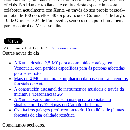
oficiais. No Plan de vixilancia e control desta especie invasora,
colaboran actualmente coa Xunta –a través do seu propio persoal–
un total de 100 concellos: 40 da provincia da Coruña, 17 de Lugo,
19 de Ourense e 24 de Pontevedra, sendo o seu apoio fundamental
para o control da Vespa velutina.
23 de marzo de 2017 | 16:39 •
Sen comentarios
Outras novas do día
A Xunta destina 2,5 M€ para a comunidade galega en
Venezuela, con partidas específicas para ás persoas afectadas
polo terremoto
Máis de 4 M€ á mellora e ampliación da base contra incendios
forestais de Antela
A construción artesanal de instrumentos musicais a través da
iniciativa ‘Resonancias 26’
A Xunta avanza que esta semana quedará rematada a
sinalización das 52 etapas do Camiño do Litoral
Os viveiros galegos producen preto de 10 millóns de plantas
forestais de alta calidade xenética
Comentarios pechados.