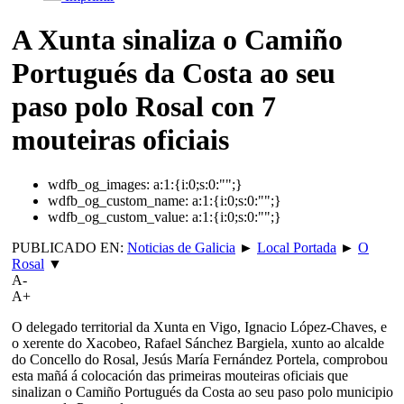
A Xunta sinaliza o Camiño
Portugués da Costa ao seu
paso polo Rosal con 7
mouteiras oficiais
wdfb_og_images:
a:1:{i:0;s:0:"";}
wdfb_og_custom_name:
a:1:{i:0;s:0:"";}
wdfb_og_custom_value:
a:1:{i:0;s:0:"";}
PUBLICADO EN:
Noticias de Galicia
►
Local Portada
►
O
Rosal
▼
A-
A+
O delegado territorial da Xunta en Vigo, Ignacio López-Chaves, e
o xerente do Xacobeo, Rafael Sánchez Bargiela, xunto ao alcalde
do Concello do Rosal, Jesús María Fernández Portela, comprobou
esta mañá á colocación das primeiras mouteiras oficiais que
sinalizan o Camiño Portugués da Costa ao seu paso polo municipio