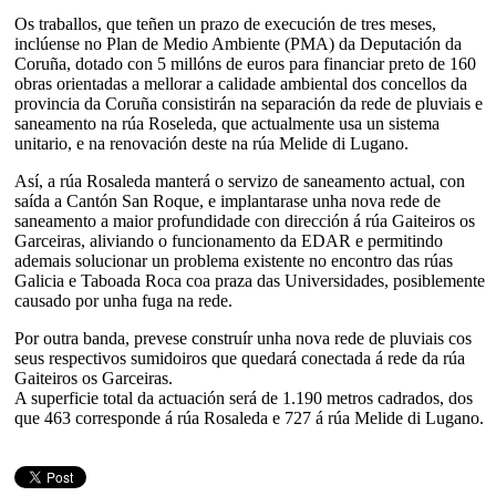
Os traballos, que teñen un prazo de execución de tres meses,
inclúense no Plan de Medio Ambiente (PMA) da Deputación da
Coruña, dotado con 5 millóns de euros para financiar preto de 160
obras orientadas a mellorar a calidade ambiental dos concellos da
provincia da Coruña consistirán na separación da rede de pluviais e
saneamento na rúa Roseleda, que actualmente usa un sistema
unitario, e na renovación deste na rúa Melide di Lugano.
Así, a rúa Rosaleda manterá o servizo de saneamento actual, con
saída a Cantón San Roque, e implantarase unha nova rede de
saneamento a maior profundidade con dirección á rúa Gaiteiros os
Garceiras, aliviando o funcionamento da EDAR e permitindo
ademais solucionar un problema existente no encontro das rúas
Galicia e Taboada Roca coa praza das Universidades, posiblemente
causado por unha fuga na rede.
Por outra banda, prevese construír unha nova rede de pluviais cos
seus respectivos sumidoiros que quedará conectada á rede da rúa
Gaiteiros os Garceiras.
A superficie total da actuación será de 1.190 metros cadrados, dos
que 463 corresponde á rúa Rosaleda e 727 á rúa Melide di Lugano.