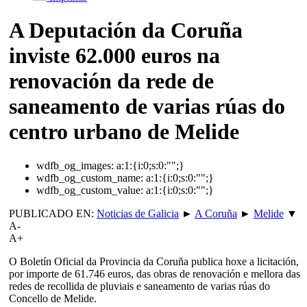
A Deputación da Coruña
inviste 62.000 euros na
renovación da rede de
saneamento de varias rúas do
centro urbano de Melide
wdfb_og_images:
a:1:{i:0;s:0:"";}
wdfb_og_custom_name:
a:1:{i:0;s:0:"";}
wdfb_og_custom_value:
a:1:{i:0;s:0:"";}
PUBLICADO EN:
Noticias de Galicia
►
A Coruña
►
Melide
▼
A-
A+
O Boletín Oficial da Provincia da Coruña publica hoxe a licitación,
por importe de 61.746 euros, das obras de renovación e mellora das
redes de recollida de pluviais e saneamento de varias rúas do
Concello de Melide.