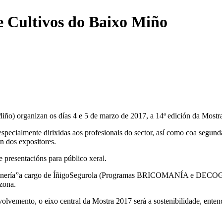
e Cultivos do Baixo Miño
o) organizan os días 4 e 5 de marzo de 2017, a 14ª edición da Mostr
especialmente dirixidas aos profesionais do sector, así como coa segun
n dos expositores.
 presentacións para público xeral.
a xardinería”a cargo de ÍñigoSegurola (Programas BRICOMANÍA e DECO
 zona.
olvemento, o eixo central da Mostra 2017 será a sostenibilidade, ent