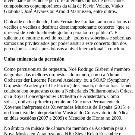
diversidade de estilos e percorre diferentes ritmos de destacados
compositores contemporáneos da talla de Kevin Volans, Vinko
Globokar, José Álvarez ou Arnold Marinissen, entre outros.
O alcalde da localidade, Luis Fernández Guitián, animou a todos os
veciños e veciñas a desfrutar deste impresionante concerto “que se
ofrecerá de xeito totalmente gratuíto para todo o público”. E
salientou o enorme nivel do recital: “todos os soberinos e soberinas
somos uns privilexiados por poder asistir a este concerto dun dos
percusionistas máis prestixiosos a nivel internacional”, concluíu.
Unha eminencia da percusión
Como percusionista de orquestra, Noé Rodrigo Gisbert, é membro
dalgunhas das mellores orquestras do mundo, como a Alumni-
Orchester der Lucerne Festival Academy, ou a SOAP (Symphony
Orquestra Academy of The Pacific) de Canadá, entre outras. Tamén
colabora con orquestras como a Netherlands Philharmonisch Orkest
ou a Royal Concertgebouw Orchestra de Ámsterdam. Como
solista, obtivo o primeiro premio no Concurso Permanente de
Xóvenes Intérpretes das Xuventudes Musicais de España (2015) e
no Concurso de interpretación Musical do Conservatorio de Altea
en dúas ocasións (2007 e 2009) e Mención de Honra no 2009.
No ámbito da música de cámara foi membro da Academia para a
Nova Música en Zaragoza ou a NJO Steve Reich Ensemble e