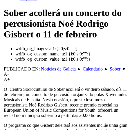
Sober acollerá un concerto do
percusionista Noé Rodrigo
Gisbert o 11 de febreiro
wdfb_og_images:
a:1:{i:0;s:0:"";}
wdfb_og_custom_name:
a:1:{i:0;s:0:"";}
wdfb_og_custom_value:
a:1:{i:0;s:0:"";}
PUBLICADO EN:
Noticias de Galicia
►
Calendario
►
Sober
▼
A-
A+
O Centro Sociocultural de Sober acollerá o vindeiro sábado, día 11
de febreiro, un concerto de percusión organizado polas Xuventudes
Musicais de España. Nesta ocasión, o prestixioso mozo
percusionista Noè Rodrigo Gisbert, recente premio especial na
European Union of Music Competitions for Youth, ofrecerá un
recital no municipio soberino a partir das 20:00 horas.
O programa co que Gisbert deleitará aos asistentes inclúe unha gran