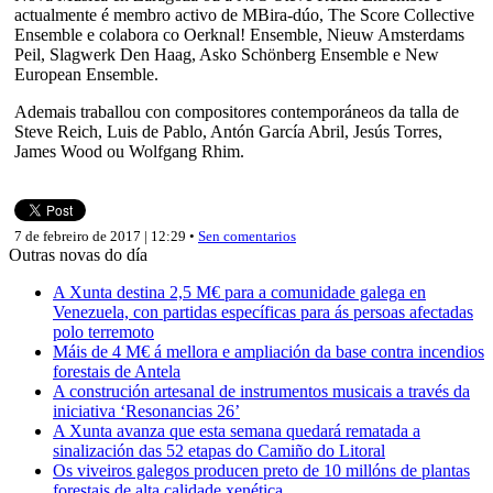
actualmente é membro activo de MBira-dúo, The Score Collective
Ensemble e colabora co Oerknal! Ensemble, Nieuw Amsterdams
Peil, Slagwerk Den Haag, Asko Schönberg Ensemble e New
European Ensemble.
Ademais traballou con compositores contemporáneos da talla de
Steve Reich, Luis de Pablo, Antón García Abril, Jesús Torres,
James Wood ou Wolfgang Rhim.
7 de febreiro de 2017 | 12:29 •
Sen comentarios
Outras novas do día
A Xunta destina 2,5 M€ para a comunidade galega en
Venezuela, con partidas específicas para ás persoas afectadas
polo terremoto
Máis de 4 M€ á mellora e ampliación da base contra incendios
forestais de Antela
A construción artesanal de instrumentos musicais a través da
iniciativa ‘Resonancias 26’
A Xunta avanza que esta semana quedará rematada a
sinalización das 52 etapas do Camiño do Litoral
Os viveiros galegos producen preto de 10 millóns de plantas
forestais de alta calidade xenética