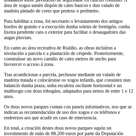
área de xogos tamén dispón de catro bancos e dun valado de
madeira pintado de cores que protexe o perímetro.
Para habilitar a zona, foi necesario o levantamento dos antigos
bordos de granito e a execución dunha soleira de formigón, cunha
lixeira pendente cara o exterior para facilitar o desaugadoiro das
augas pluviais.
En canto ao área recreativa de Rialiño, as obras incluíron a
nivelación a parcela e a plantación de céspede. Posteriormente,
construíuse un novo camiño de catro metros de ancho para
favorecer o acceso á zona.
Tras acondicionar a parcela, pechouse mediante un valado de
madeira tratada e colocáronse os xogos infantís, que consisten nun
balancín dunha praza, unha escaleira oscilante horizontal e un
multixogo con dous tobogáns, adaptados para nenos de entre 1 e 12
anos.
Os dous novos parques contan con paneis informativos, nos que se
indican as recomendacións de uso dos xogos e os teléfonos e
enderezos aos que acudir en caso de emerxencia.
En total, a creación destes dous novos parques supón un
investimento de máis de 88.200 euros por parte da Deputación