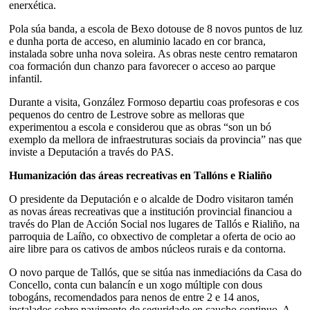
enerxética.
Pola súa banda, a escola de Bexo dotouse de 8 novos puntos de luz
e dunha porta de acceso, en aluminio lacado en cor branca,
instalada sobre unha nova soleira. As obras neste centro remataron
coa formación dun chanzo para favorecer o acceso ao parque
infantil.
Durante a visita, González Formoso departiu coas profesoras e cos
pequenos do centro de Lestrove sobre as melloras que
experimentou a escola e considerou que as obras “son un bó
exemplo da mellora de infraestruturas sociais da provincia” nas que
inviste a Deputación a través do PAS.
Humanización das áreas recreativas en Tallóns e Rialiño
O presidente da Deputación e o alcalde de Dodro visitaron tamén
as novas áreas recreativas que a institución provincial financiou a
través do Plan de Acción Social nos lugares de Tallós e Rialiño, na
parroquia de Laíño, co obxectivo de completar a oferta de ocio ao
aire libre para os cativos de ambos núcleos rurais e da contorna.
O novo parque de Tallós, que se sitúa nas inmediacións da Casa do
Concello, conta cun balancín e un xogo múltiple con dous
tobogáns, recomendados para nenos de entre 2 e 14 anos,
instalados sobre pavimento de seguridade en caucho continuo. A