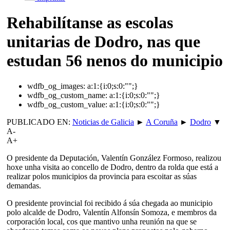
Rehabilítanse as escolas
unitarias de Dodro, nas que
estudan 56 nenos do municipio
wdfb_og_images:
a:1:{i:0;s:0:"";}
wdfb_og_custom_name:
a:1:{i:0;s:0:"";}
wdfb_og_custom_value:
a:1:{i:0;s:0:"";}
PUBLICADO EN:
Noticias de Galicia
►
A Coruña
►
Dodro
▼
A-
A+
O presidente da Deputación, Valentín González Formoso, realizou
hoxe unha visita ao concello de Dodro, dentro da rolda que está a
realizar polos municipios da provincia para escoitar as súas
demandas.
O presidente provincial foi recibido á súa chegada ao municipio
polo alcalde de Dodro, Valentín Alfonsín Somoza, e membros da
corporación local, cos que mantivo unha reunión na que se