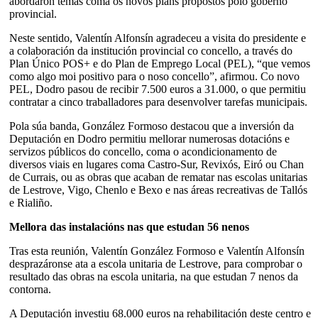
abordaron temas coma os novos plans propostos polo goberno
provincial.
Neste sentido, Valentín Alfonsín agradeceu a visita do presidente e
a colaboración da institución provincial co concello, a través do
Plan Único POS+ e do Plan de Emprego Local (PEL), “que vemos
como algo moi positivo para o noso concello”, afirmou. Co novo
PEL, Dodro pasou de recibir 7.500 euros a 31.000, o que permitiu
contratar a cinco traballadores para desenvolver tarefas municipais.
Pola súa banda, González Formoso destacou que a inversión da
Deputación en Dodro permitiu mellorar numerosas dotacións e
servizos públicos do concello, coma o acondicionamento de
diversos viais en lugares coma Castro-Sur, Revixós, Eiró ou Chan
de Currais, ou as obras que acaban de rematar nas escolas unitarias
de Lestrove, Vigo, Chenlo e Bexo e nas áreas recreativas de Tallós
e Rialiño.
Mellora das instalacións nas que estudan 56 nenos
Tras esta reunión, Valentín González Formoso e Valentín Alfonsín
desprazáronse ata a escola unitaria de Lestrove, para comprobar o
resultado das obras na escola unitaria, na que estudan 7 nenos da
contorna.
A Deputación investiu 68.000 euros na rehabilitación deste centro e