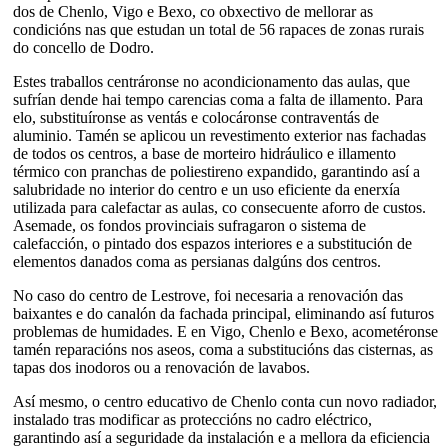
dos de Chenlo, Vigo e Bexo, co obxectivo de mellorar as
condicións nas que estudan un total de 56 rapaces de zonas rurais
do concello de Dodro.
Estes traballos centráronse no acondicionamento das aulas, que
sufrían dende hai tempo carencias coma a falta de illamento. Para
elo, substituíronse as ventás e colocáronse contraventás de
aluminio. Tamén se aplicou un revestimento exterior nas fachadas
de todos os centros, a base de morteiro hidráulico e illamento
térmico con pranchas de poliestireno expandido, garantindo así a
salubridade no interior do centro e un uso eficiente da enerxía
utilizada para calefactar as aulas, co consecuente aforro de custos.
Asemade, os fondos provinciais sufragaron o sistema de
calefacción, o pintado dos espazos interiores e a substitución de
elementos danados coma as persianas dalgúns dos centros.
No caso do centro de Lestrove, foi necesaria a renovación das
baixantes e do canalón da fachada principal, eliminando así futuros
problemas de humidades. E en Vigo, Chenlo e Bexo, acometéronse
tamén reparacións nos aseos, coma a substitucións das cisternas, as
tapas dos inodoros ou a renovación de lavabos.
Así mesmo, o centro educativo de Chenlo conta cun novo radiador,
instalado tras modificar as proteccións no cadro eléctrico,
garantindo así a seguridade da instalación e a mellora da eficiencia